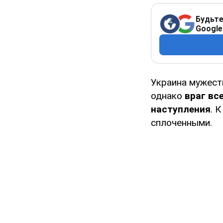
Будьте
Google
Украина мужест
однако
враг вс
наступления
. 
сплоченными.