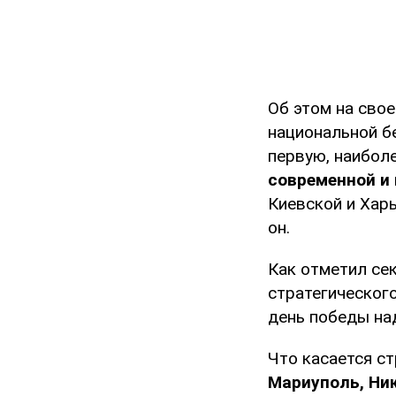
Об этом на сво
национальной б
первую, наибол
современной и
Киевской и Харь
он.
Как отметил се
стратегического
день победы на
Что касается ст
Мариуполь, Ник