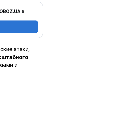
 OBOZ.UA в
ские атаки,
асштабного
выми и