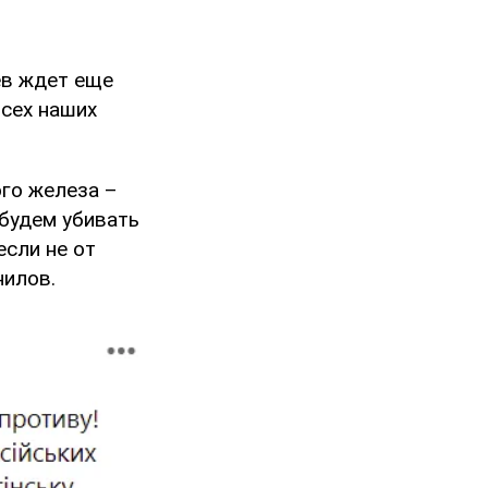
ев ждет еще
всех наших
ого железа –
будем убивать
если не от
нилов.