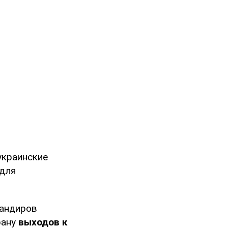
украинские
 для
мандиров
рану
выходов к