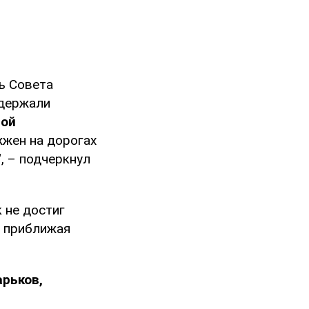
ь Совета
ыдержали
мой
жен на дорогах
, – подчеркнул
 не достиг
, приближая
арьков,