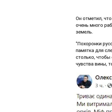
Он отметил, чт
очень много ра
земель.
"Похоронки рус
памятка для сл
столько, чтобы
чувства вины, т