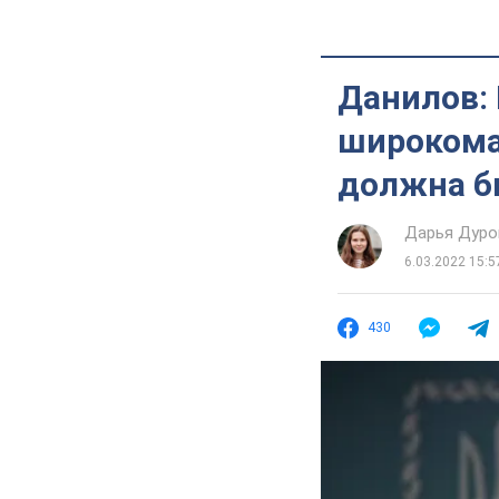
Данилов: 
широкома
должна б
Дарья Дуро
6.03.2022 15:5
430