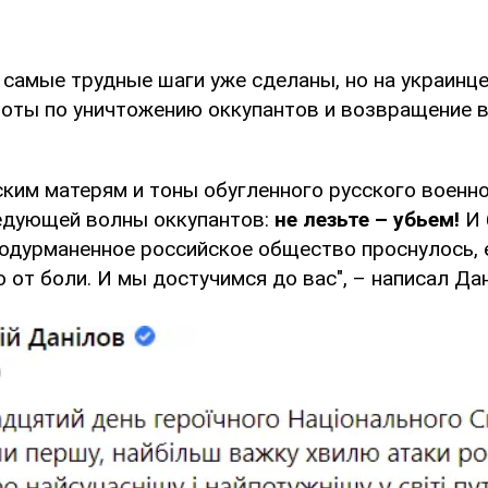
о самые трудные шаги уже сделаны, но на украинц
боты по уничтожению оккупантов и возвращение 
ским матерям и тоны обугленного русского военн
едующей волны оккупантов:
не лезьте – убьем!
И 
 одурманенное российское общество проснулось, 
о от боли. И мы достучимся до вас", – написал Да