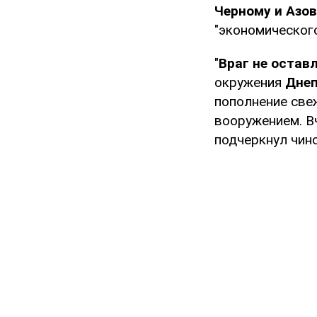
Черному и Азо
"экономическог
"
Враг не остав
окружения
Дне
пополнение све
вооружением. В
подчеркнул чин