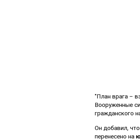
"План врага – 
Вооруженные си
гражданского на
Он добавил, что
перенесено на
ю