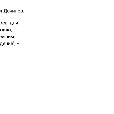
л Данилов.
рсы для
ровка
,
вейшим
ение", –