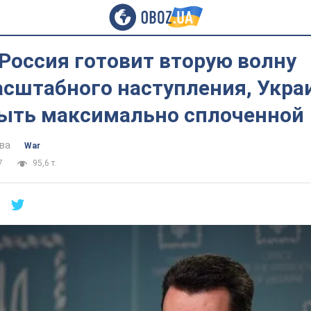
Россия готовит вторую волну
сштабного наступления, Укра
ыть максимально сплоченной
ва
War
7
95,6 т.