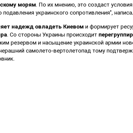
вскому морям
. По их мнению, это создаст условия
о подавления украинского сопротивления", написа
ляет надежд овладеть Киевом
и формирует ресу
пра
. Со стороны Украины происходит
перегруппи
жим резервом и насыщение украинской армии но
черашний самолето-вертолетопад тому подтвержд
овник.