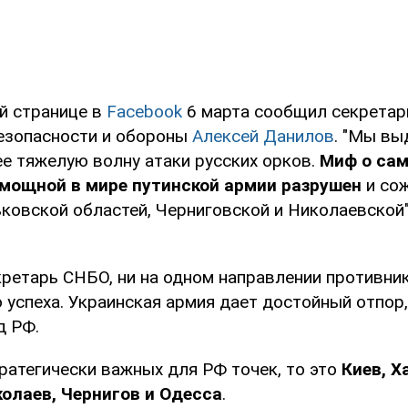
ей странице в
Facebook
6 марта сообщил секретар
езопасности и обороны
Алексей Данилов
. "Мы в
ее тяжелую волну атаки русских орков.
Миф о са
 мощной в мире путинской армии разрушен
и сож
ковской областей, Черниговской и Николаевской"
кретарь СНБО, ни на одном направлении противник
 успеха. Украинская армия дает достойный отпор
д РФ.
ратегически важных для РФ точек, то это
Киев, Х
олаев, Чернигов и Одесса
.