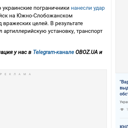
о украинские пограничники
нанесли удар
йск на Южно-Слобожанском
 вражеских целей. В результате
л артиллерийскую установку, транспорт
ация у нас в
Telegram-канале
OBOZ.UA и
"Ва
выд
обс
дро
Укра
офи
1
КНД