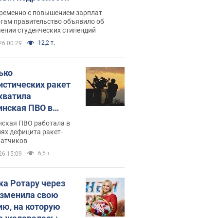
ременно с повышением зарплат
огам правительство объявило об
ении студенческих стипендий
12,2 т.
26 00:29
ько
истических ракет
хватила
инская ПВО в
: в Минобороны
нская ПВО работала в
али цифру
ях дефицита ракет-
ватчиков
6,5 т.
26 15:09
ка Ротару через
изменила свою
ию, на которую