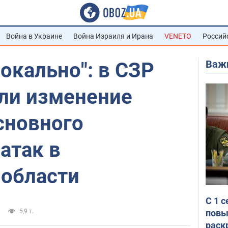
Война в Украине
Война Израиля и Ирана
VENETO
Россий
Важ
окально": в СЗР
ли изменение
сновного
атак в
 области
С 1 
повы
5,9 т.
раск