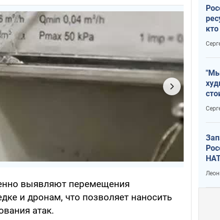
Рос
рес
кто
дик
Серг
"Мы
худ
сто
отч
Серг
рак
Зап
Рос
НАТ
Леон
енно выявляют перемещения
дке и дронам, что позволяет наносить
ования атак.