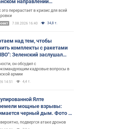
нском направлении
ический дискомфорт: как это
 это перерастает в кризис для всей
ось
ировки
34,8 т.
роект
7.08.2026 16:40
отаем над тем, чтобы
чить комплекты с ракетами
ПВО": Зеленский заслушал
ад Драпатого и объявил о
ности, он обсудил с
х мерах
окомандующим кадровые вопросы в
нской армии
4,4 т.
26 14:51
купированной Ялте
ремели мощные взрывы:
имается черный дым. Фото и
о
 вероятно, подвергся атаке дронов