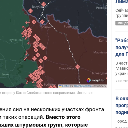
Лима
крит
Сейчас
удал
групп
Спецп
"Раб
полу
для 
докл
В част
новы
главн
украи
7.08.20
В ок
прог
ния сил на нескольких участках фронта
подн
и таких операций.
Вместо этого
виде
Город,
льших штурмовых групп, которые