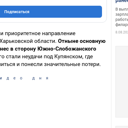
ране
скол
В вып
Подписаться
певи
зарпла
работ
филар
и приоритетное направление
8.08.20
 Харьковской области.
Отныне основную
енес в сторону Южно-Слобожанского
о стали неудачи под Купянском, где
иться и понесли значительные потери.
идео дня