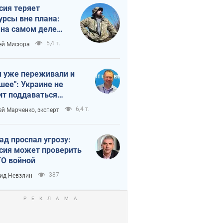
сия теряет
урсы вне плана:
 на самом деле
тует темп войны
5,4 т.
ей Мисюра
 уже переживали и
шее": Украине не
ит поддаваться
аянию из-за
6,4 т.
ей Марченко, эксперт
етного террора
ад проспал угрозу:
сия может проверить
О войной
387
ид Невзлин