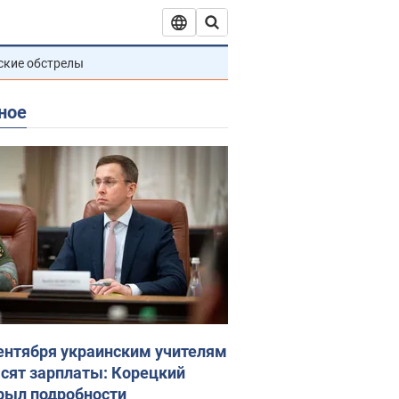
ские обстрелы
ное
сентября украинским учителям
сят зарплаты: Корецкий
рыл подробности