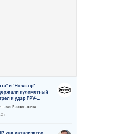
рта" и "Новатор"
ержали пулеметный
трел и удар FPV-
на, сохранив жизнь
инская Бронетехника
церу ВСУ
,2 т.
Р как катализатор