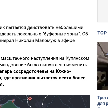
ик пытается действовать небольшими
TO
давать локальные "буферные зоны". Об
генерал Николай Маломуж в эфире
 масштабного наступления на Купянском
омандование было вынуждено изменить
теперь сосредоточены на Южно-
 где противник пытается вести более
я.
Трет
для 