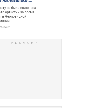
е жаловалась:
ько получала
лату не была включена
ца
та артистки за время
ы в Черновицкой
монии
26 04:01