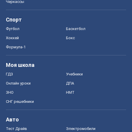
Черкассы
Спорт
Футбол
Баскетбол
Хоккей
Бокс
Формула-1
Моя школа
ГДЗ
Учебники
Онлайн уроки
ДПА
ЗНО
НМТ
СНГ решебники
Авто
Тест Драйв
Электромобили