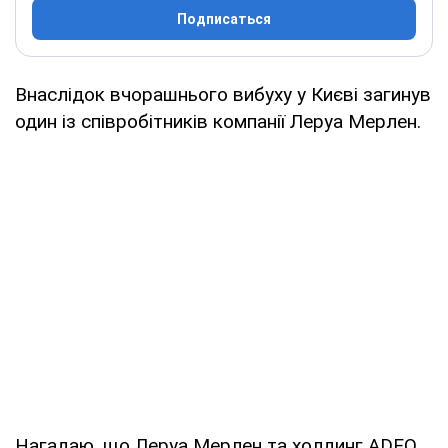
Подписаться
Внаслідок вчорашнього вибуху у Києві загинув
один із співробітників компанії Леруа Мерлен.
Нагадаю, що Леруа Мерлен та холдинг ADEO