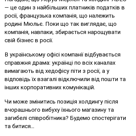
— це один з найбільших платників податків в
росії, французька компанія, що належить
родині Мюльє. Поки що так виглядає, що
компанія, навпаки, збирається нарощувати
свій бізнес в росії.
В українському офісі компанії відбувається
справжня драма: українці по всіх каналах
вимагають від хедофісу піти з росії, а у
відповідь їх взагалі відключили від пошти та
інших корпоративних комунікацій.
Чи може змінитись позиція холдингу після
вчорашнього вибуху їхнього магазину та
загибелі співробітника? Будемо спостерігати
та битися…