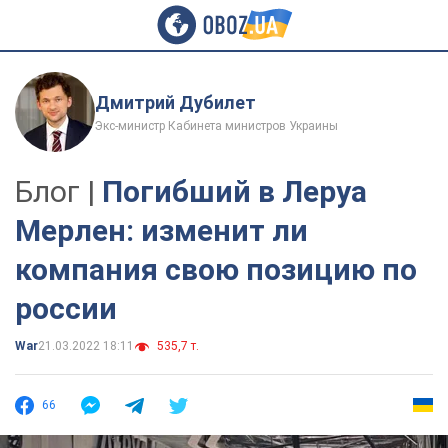
Дмитрий Дубилет
Экс-министр Кабинета министров Украины
Блог |
Погибший в Леруа
Мерлен: изменит ли
компания свою позицию по
россии
War
21.03.2022 18:11
535,7 т.
66