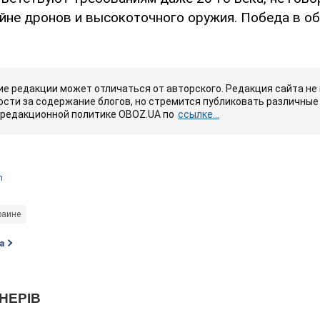
йне дронов и высокоточного оружия. Победа в о
е редакции может отличаться от авторского. Редакция сайта не
сти за содержание блогов, но стремится публиковать различные 
 редакционной политике OBOZ.UA по
ссылке...
m
раине
а