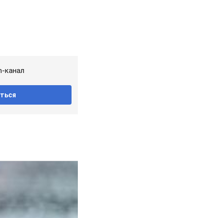
m-канал
ться