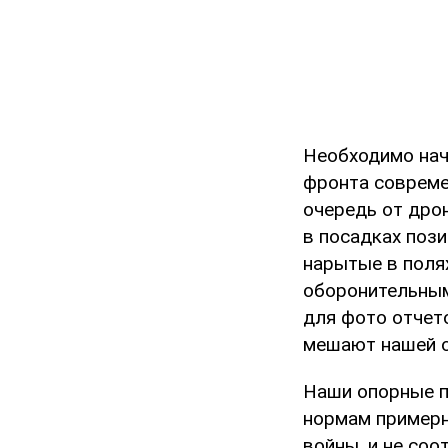
Необходимо нач
фронта совреме
очередь от дро
в посадках поз
нарытые в поля
оборонительным
для фото отчет
мешают нашей о
Наши опорные п
нормам примерн
войны, и не соо