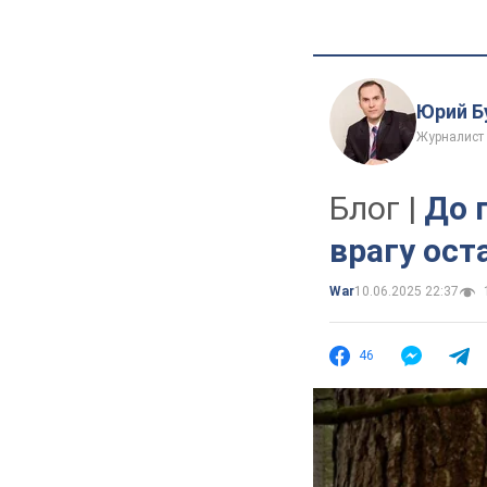
Юрий Б
Журналист 
Блог |
До 
врагу ост
War
10.06.2025 22:37
46