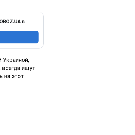
 OBOZ.UA в
 Украиной,
к всегда ищут
ь на этот