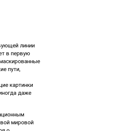
твующей линии
ет в первую
амаскированные
ие пути,
щие картинки
 иногда даже
кационным
рвой мировой
ря о