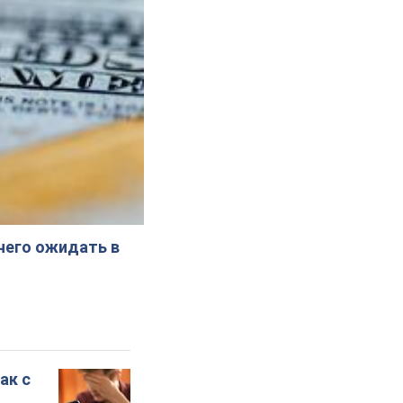
 чего ожидать в
ак с