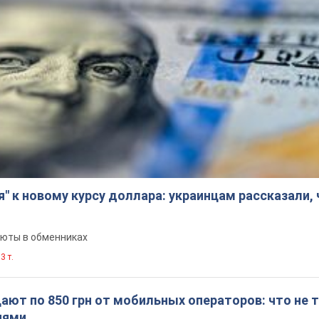
я" к новому курсу доллара: украинцам рассказали,
люты в обменниках
3 т.
ют по 850 грн от мобильных операторов: что не т
иями