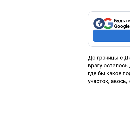
Будьте
Google
До границы с Д
врагу осталось
где бы какое по
участок, авось,