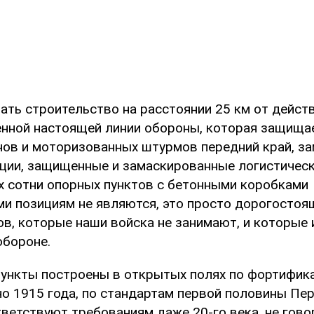
ать строительство на расстоянии 25 км от дейс
нной настоящей линии обороны, которая защища
нов и моторизованных штурмов передний край, з
иции, защищенные и замаскированные логистическ
х сотни опорных пунктов с бетонными коробками
и позициям не являются, это просто дорогостоя
ов, которые наши войска не занимают, и которые
бороне.
ункты построены в открытых полях по фортифи
о 1915 года, по стандартам первой половины Пе
тветствуют требованиям даже 20-го века, не гово