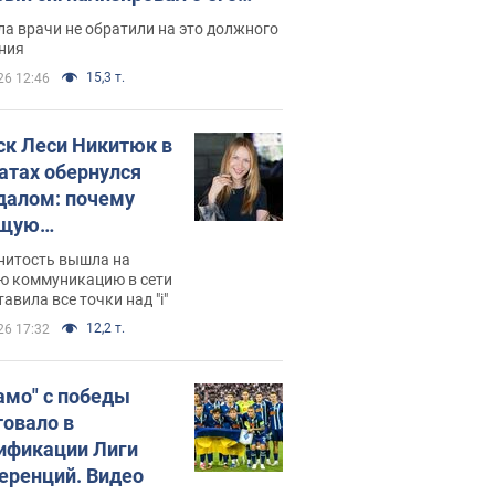
ессивном" раке
а врачи не обратили на это должного
ния
15,3 т.
26 12:46
ск Леси Никитюк в
атах обернулся
далом: почему
ущую
раведливо
нитость вышла на
йтили
ю коммуникацию в сети
тавила все точки над "i"
12,2 т.
26 17:32
амо" с победы
товало в
ификации Лиги
еренций. Видео