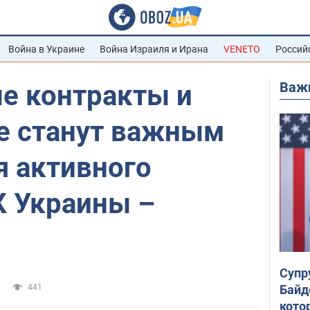
Война в Украине
Война Израиля и Ирана
VENETO
Россий
Важ
е контракты и
е станут важным
я активного
К Украины –
Супр
Байд
441
кото