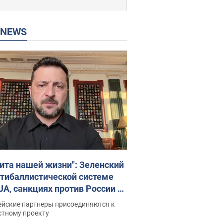
P NEWS
ита нашей жизни": Зеленский
нтибаллистической системе
JA, санкциях против России и
ержке аграриев. Видео
ейские партнеры присоединяются к
стному проекту