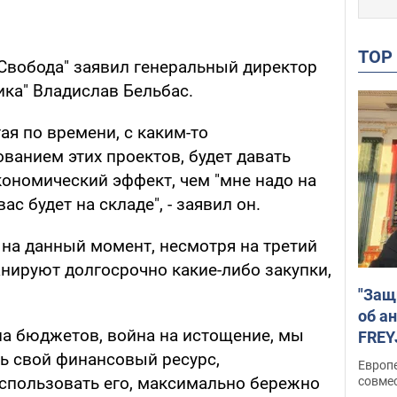
TO
 Свобода" заявил генеральный директор
ика" Владислав Бельбас.
ая по времени, с каким-то
ванием этих проектов, будет давать
кономический эффект, чем "мне надо на
вас будет на складе", - заявил он.
 на данный момент, несмотря на третий
анируют долгосрочно какие-либо закупки,
"Защ
об а
на бюджетов, война на истощение, мы
FREY
подд
ь свой финансовый ресурс,
Европ
спользовать его, максимально бережно
совме