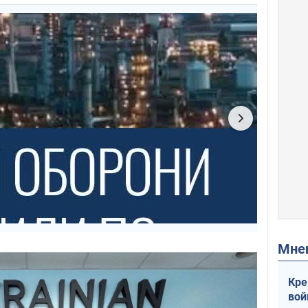
Мн
Кре
вой