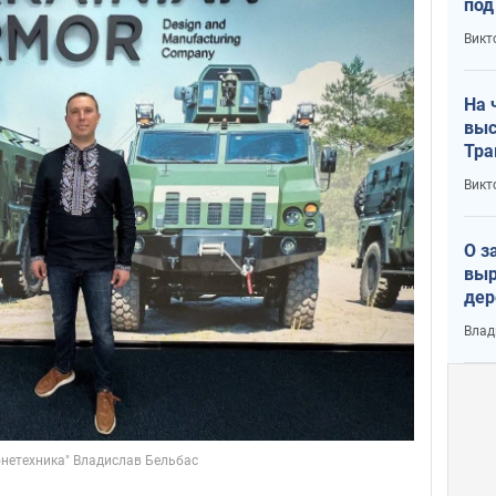
под
кри
Викт
лог
На 
выс
Тра
Викт
О з
выр
дер
что
Влад
Тер