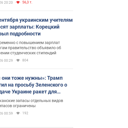
56,3 т.
26 20:20
сентября украинским учителям
сят зарплаты: Корецкий
рыл подробности
ременно с повышением зарплат
огам правительство объявило об
ении студенческих стипендий
804
26 00:29
 они тоже нужны»: Трамп
тил на просьбу Зеленского о
даче Украине ракет для
ot
канские запасы отдельных видов
ипасов ограничены
192
26 00:59