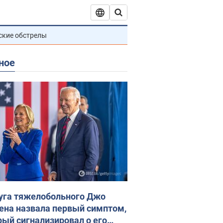
ские обстрелы
ное
уга тяжелобольного Джо
ена назвала первый симптом,
рый сигнализировал о его