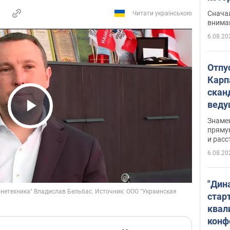
"агр
Сначал
Читати українською
внима
6.08.20
Отпу
Карп
скан
вед
несп
Play Video
Знаме
захе
пряму
и расс
6.08.20
"Дин
стар
квал
конф