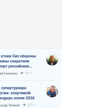
 атаки Сил обороны
аины сократили
порт российских
тепродуктов
2,1 т.
ей Клименко
 супертурнира
учих: спортивній
ендарь осени-2026
5,7 т.
сандр Липенко