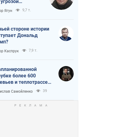
 угрозой
тическая
9,7 т.
ор Ягун
истика
чьей стороне истории
тупает Дональд
мп?
7,9 т.
ор Каспрук
апланированной
убке более 600
евьев и теплотрассе:
 происходит на
39
ислав Самойленко
емках в Киеве