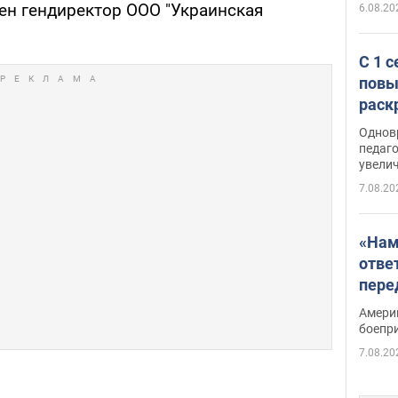
ден гендиректор ООО "Украинская
6.08.20
С 1 
повы
раск
Однов
педаг
увелич
7.08.20
«Нам
отве
пере
Patri
Амери
боепр
7.08.20