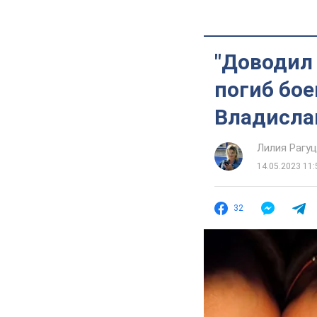
"Доводил 
погиб бо
Владисла
Лилия Рагу
14.05.2023 11:
32