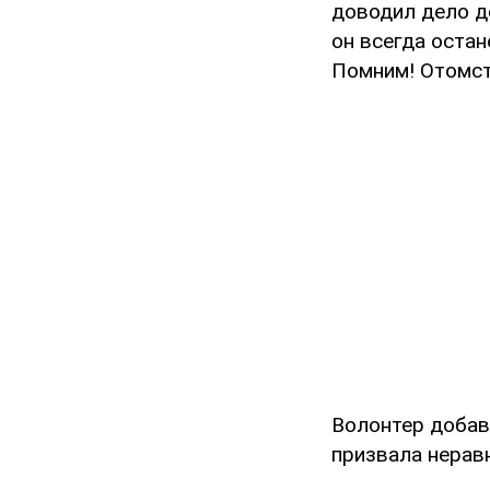
доводил дело до
он всегда остан
Помним! Отомсти
Волонтер добав
призвала нерав