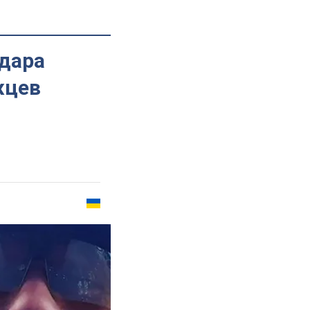
едара
жцев