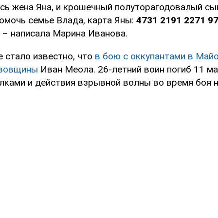
ась жена Яна, и крошечный полуторагодовалый сы
омочь семье Влада, карта Яны:
4731 2191 2271 9
, – написала Марина Иванова.
е стало известно, что
в бою с оккупантами в Май
ьвовщины
Иван Меола. 26-летний воин погиб 11 ма
лками и действия взрывной волны во время боя н