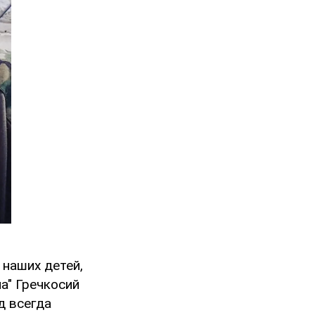
 наших детей,
ча" Гречкосий
д всегда