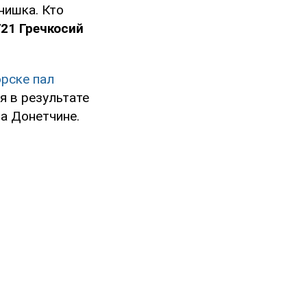
нишка. Кто
721 Гречкосий
орске пал
я в результате
а Донетчине.