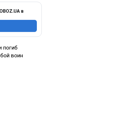
 OBOZ.UA в
и погиб
бой воин