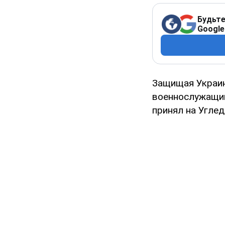
Будьте
Google
Защищая Украин
военнослужащий
принял на Угле