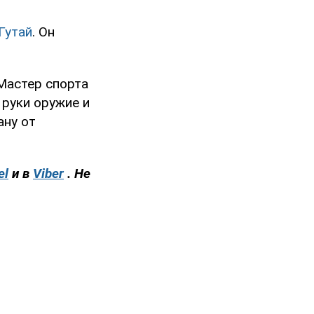
Гутай
. Он
 Мастер спорта
 руки оружие и
ану от
el
и в
Viber
. Не