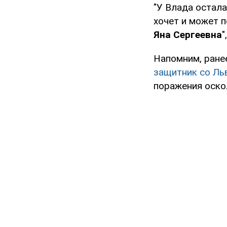
"У Влада остал
хочет и может п
Яна Сергеевна
"
Напомним, ране
защитник со Л
поражения оско