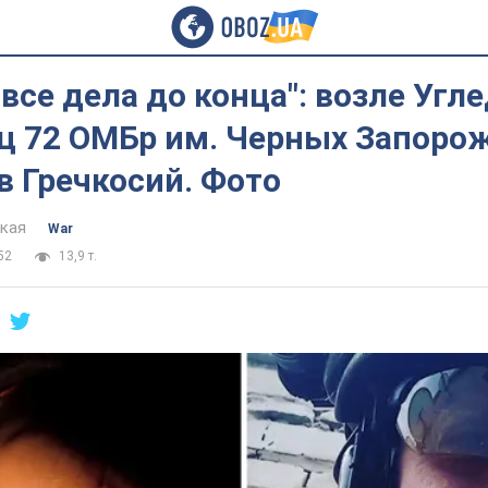
все дела до конца": возле Угл
ец 72 ОМБр им. Черных Запоро
в Гречкосий. Фото
цкая
War
52
13,9 т.