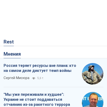
Мнения
Россия теряет ресурсы вне плана: кто
на самом деле диктует темп войны
Сергей Мисюра
5,6 т.
"Мы уже переживали и худшее":
Украине не стоит поддаваться
отчаянию из-за ракетного террора
Сергей Марченко, эксперт
6,5 т.
Запад проспал угрозу: Россия может
проверить НАТО войной
Леонид Невзлин
564