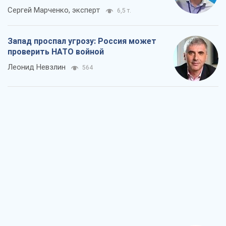
"Варта" и "Новатор" выдержали
пулеметный обстрел и удар FPV-дрона,
сохранив жизнь офицеру ВСУ
Украинская Бронетехника
1,4 т.
КНДР как катализатор войны, или О
новом этапе российско-
северокорейского союза