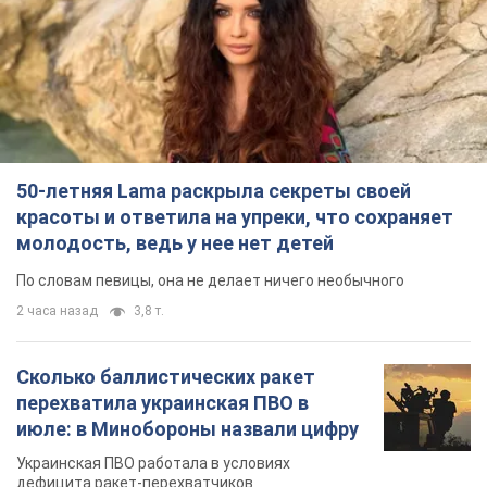
красоты и ответила на упреки, что сохраняет
молодость, ведь у нее нет детей
По словам певицы, она не делает ничего необычного
2 часа назад
3,8 т.
Сколько баллистических ракет
перехватила украинская ПВО в
июле: в Минобороны назвали цифру
Украинская ПВО работала в условиях
дефицита ракет-перехватчиков
4 часа назад
6,6 т.
Аурика Ротару через суд изменила
свою пенсию, на которую ранее
жаловалась: сколько получала
певица
В выплату не была включена зарплата
артистки за время работы в Черновицкой