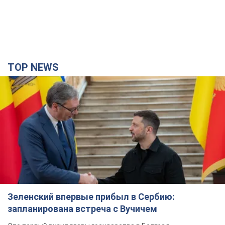
Зеленский впервые прибыл в Сербию:
запланирована встреча с Вучичем
Это первый визит главы государства в Белград
30 минут назад
330
Третий армейский корпус создает для
российских оккупантов на Лиманском
направлении критический дискомфорт: как это
удалось
Сейчас это перерастает в кризис для всей группировки
3 часа назад
39,6 т.