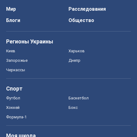
Черкассы
Спорт
Футбол
Баскетбол
Хоккей
Бокс
Формула-1
Моя школа
ГДЗ
Учебники
Онлайн уроки
ДПА
ЗНО
НМТ
СНГ решебники
Авто