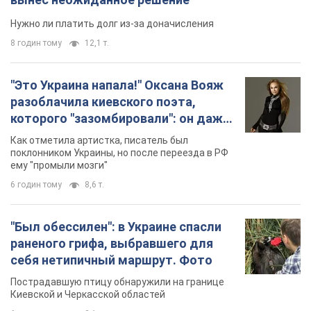
Нужно ли платить долг из-за доначисления
8 годин тому
12,1 т.
"Это Украина напала!" Оксана Вояж
разоблачила киевского поэта,
которого "зазомбировали": он даже
русского не знал, а теперь хочет
Как отметила артистка, писатель был
геноцида украинцев
поклонником Украины, но после переезда в РФ
ему "промыли мозги"
6 годин тому
8,6 т.
"Был обессилен": в Украине спасли
раненого грифа, выбравшего для
себя нетипичный маршрут. Фото
Пострадавшую птицу обнаружили на границе
Киевской и Черкасской областей