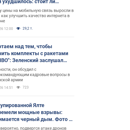
и ухудшилось: стоит ли
ваться на цены
у цены на мобильную связь выросли в
 как улучшить качество интернета в
оне
29,2 т.
26 12:00
отаем над тем, чтобы
чить комплекты с ракетами
ПВО": Зеленский заслушал
ад Драпатого и объявил о
ности, он обсудил с
х мерах
окомандующим кадровые вопросы в
нской армии
723
26 14:51
купированной Ялте
ремели мощные взрывы:
имается черный дым. Фото и
о
 вероятно, подвергся атаке дронов