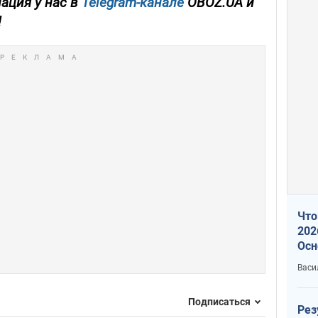
ация у нас в
Telegram-канале
OBOZ.UA и
!
Что
202
Осн
нов
Васи
Подписаться
Рез