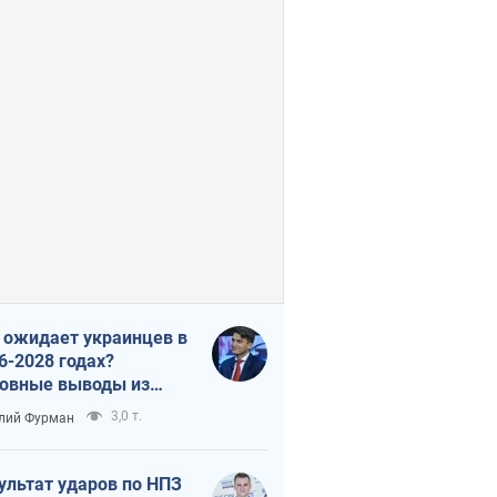
 ожидает украинцев в
6-2028 годах?
овные выводы из
ых прогнозов от НБУ
3,0 т.
лий Фурман
ультат ударов по НПЗ