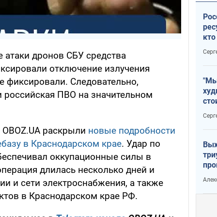
Рос
рес
кто
дик
Серг
е атаки дронов СБУ средства
иксировали отключение излучения
не фиксировали. Следовательно,
"Мы
худ
и российская ПВО на значительном
сто
отч
Серг
рак
и OBOZ.UA раскрыли
новые подробности
ебазу в Краснодарском крае
. Удар по
Вых
три
обеспечивал оккупационные силы в
про
перация длилась несколько дней и
хок
Алек
ии и сети электроснабжения, а также
ктов в Краснодарском крае РФ.