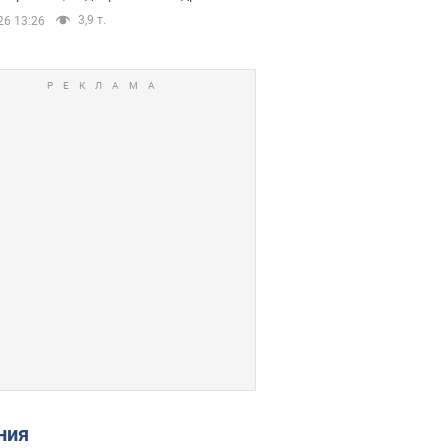
3,9 т.
26 13:26
ения