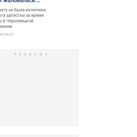
е жаловалась:
ько получала
лату не была включена
ца
та артистки за время
ы в Черновицкой
монии
26 04:01