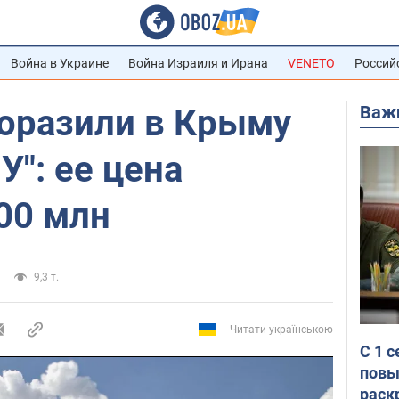
Война в Украине
Война Израиля и Ирана
VENETO
Россий
Важ
оразили в Крыму
У": ее цена
00 млн
9,3 т.
Читати українською
С 1 
повы
раск