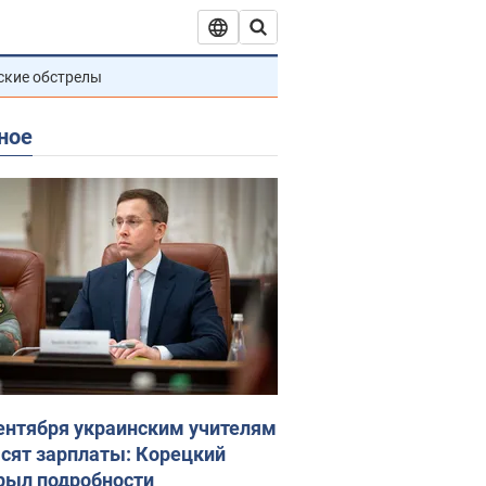
ские обстрелы
ное
сентября украинским учителям
сят зарплаты: Корецкий
рыл подробности