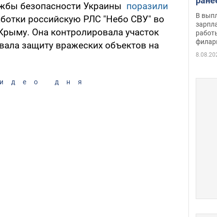
ране
ужбы безопасности Украины
поразили
скол
В вып
ботки российскую РЛС "Небо СВУ" во
певи
зарпла
Крыму. Она контролировала участок
работ
филар
ивала защиту вражеских объектов на
8.08.20
идео дня