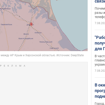
связ
жало
Почем
разы и
телеф
7.08.20
"Раб
полу
для 
докл
В част
новы
главн
украи
7.08.20
В ок
прог
подн
виде
Город,