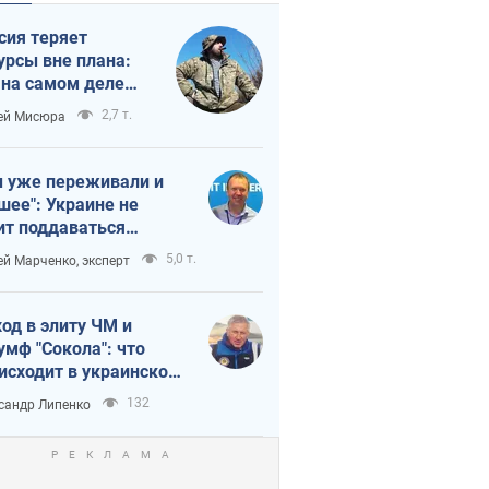
сия теряет
урсы вне плана:
 на самом деле
тует темп войны
2,7 т.
ей Мисюра
 уже переживали и
шее": Украине не
ит поддаваться
аянию из-за
5,0 т.
ей Марченко, эксперт
етного террора
од в элиту ЧМ и
умф "Сокола": что
исходит в украинском
кее
132
сандр Липенко