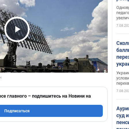
Однов
педаг
увелич
7.08.20
Play Video
Скол
балл
пере
укра
июле
Украи
назв
услови
перех
7.08.20
рсе главного – подпишитесь на Новини на
Аури
Подписаться
суд 
пенс