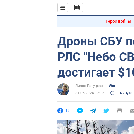
Герои войны
Дроны СБУ п
РЛС "Небо СВ
достигает $1
Лилия Рагуцкая
War
31.05.2024 12:12
1 минута
19