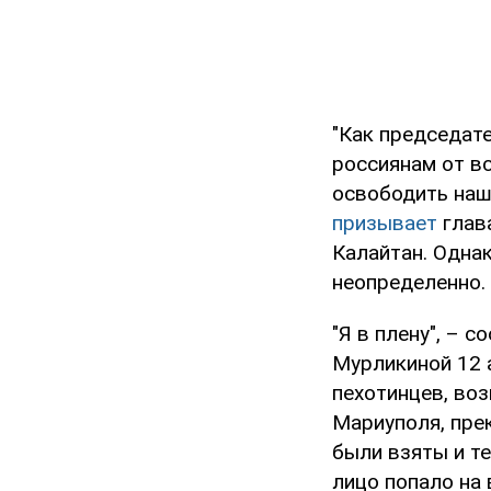
"Как председат
россиянам от в
освободить наш
призывает
глав
Калайтан. Одна
неопределенно.
"Я в плену", – 
Мурликиной 12 а
пехотинцев, во
Мариуполя, пре
были взяты и т
лицо попало на 