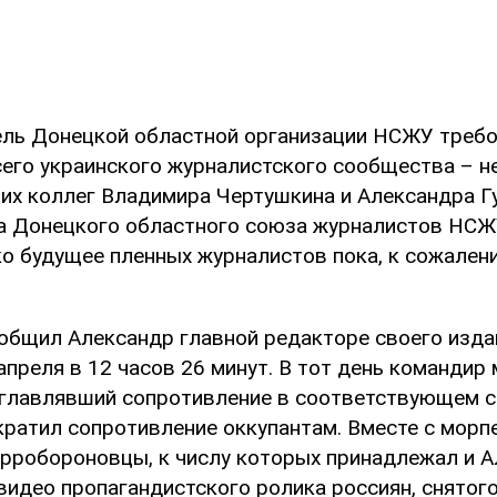
ель Донецкой областной организации НСЖУ требо
сего украинского журналистского сообщества – 
их коллег Владимира Чертушкина и Александра Гу
а Донецкого областного союза журналистов НСЖ
ко будущее пленных журналистов пока, к сожален
сообщил Александр главной редакторе своего изда
преля в 12 часов 26 минут. В тот день командир
зглавлявший сопротивление в соответствующем 
кратил сопротивление оккупантам. Вместе с морп
ерробороновцы, к числу которых принадлежал и А
видео пропагандистского ролика россиян, снятого