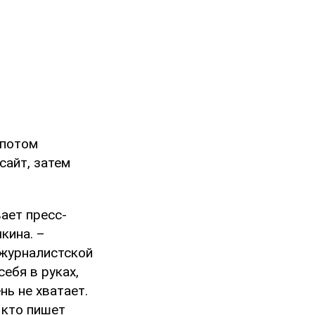
 потом
сайт, затем
вает пресс-
кина. –
 журналистской
ебя в руках,
нь не хватает.
 кто пишет