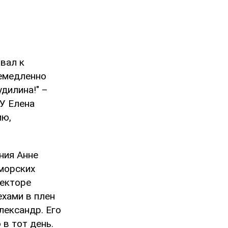
вал к
немедленно
дилина!" –
У Елена
ию,
ния Анне
 морских
секторе
ехами в плен
лександр. Его
 в тот день.