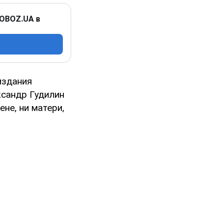
 OBOZ.UA в
издания
ксандр Гудилин
ене, ни матери,