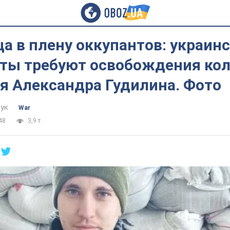
а в плену оккупантов: украин
ты требуют освобождения кол
я Александра Гудилина. Фото
ук
War
48
3,9 т.