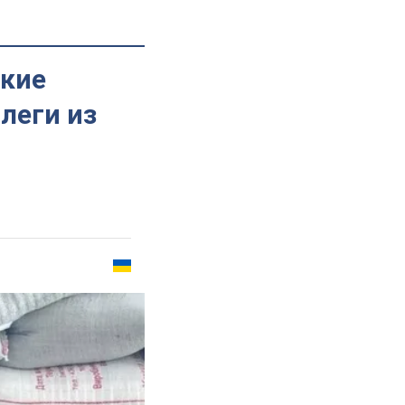
ские
леги из