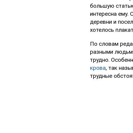
большую статью
интересна ему.
деревни и посел
хотелось плакат
По словам реда
разными людьми
трудно. Особен
крова
, так наз
трудные обстоят