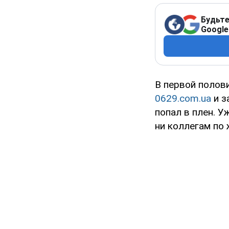
Будьте
Google
В первой полов
0629.com.ua
и з
попал в плен. У
ни коллегам по