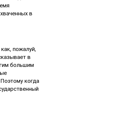
ремя
хваченных в
как, пожалуй,
сказывает в
угим большим
ные
 Поэтому когда
осударственный