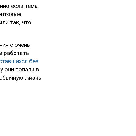
нно если тема
ронтовые
ли так, что
ния с очень
м работать
ставшихся без
у они попали в
 обычную жизнь.