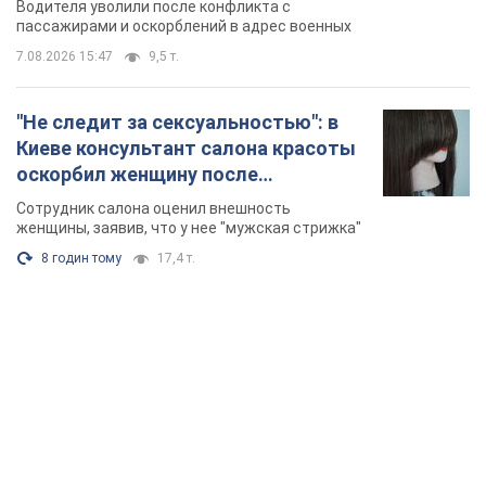
Водителя уволили после конфликта с
Видео
пассажирами и оскорблений в адрес военных
7.08.2026 15:47
9,5 т.
"Не следит за сексуальностью": в
Киеве консультант салона красоты
оскорбил женщину после
химиотерапии, разгорелся скандал.
Сотрудник салона оценил внешность
Фото
женщины, заявив, что у нее "мужская стрижка"
8 годин тому
17,4 т.