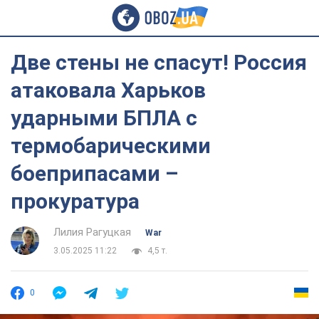
Две стены не спасут! Россия
атаковала Харьков
ударными БПЛА с
термобарическими
боеприпасами –
прокуратура
Лилия Рагуцкая
War
3.05.2025 11:22
4,5 т.
0