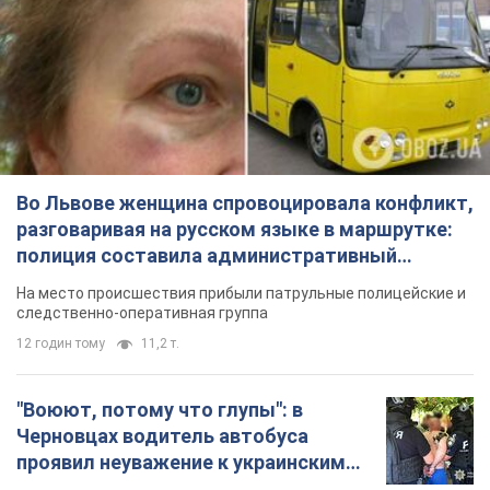
Во Львове женщина спровоцировала конфликт,
разговаривая на русском языке в маршрутке:
полиция составила административный
протокол. Видео
На место происшествия прибыли патрульные полицейские и
следственно-оперативная группа
12 годин тому
11,2 т.
"Воюют, потому что глупы": в
Черновцах водитель автобуса
проявил неуважение к украинским
военным и поплатился за это.