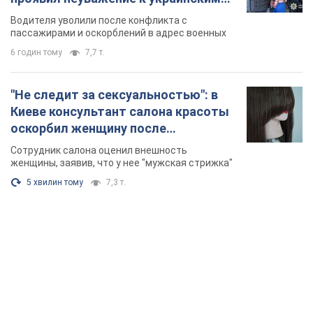
военным и поплатился за это.
Водителя уволили после конфликта с
Видео
пассажирами и оскорблений в адрес военных
6 годин тому
7,7 т.
"Не следит за сексуальностью": в
Киеве консультант салона красоты
оскорбил женщину после
химиотерапии, разгорелся скандал.
Сотрудник салона оценил внешность
Фото
женщины, заявив, что у нее "мужская стрижка"
5 хвилин тому
7,3 т.