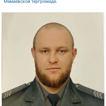
Мамаевской тергромаде
.