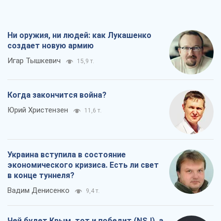
Украина вступила в состояние
экономического кризиса. Есть ли свет
в конце туннеля?
Вадим Денисенко
9,4 т.
Чей будет Крым, тот и победит (NSJ), а
украинских футбольных чиновников
могут назвать убийцами
Александр Кирш
8,9 т.
Все мнения
О компании
Команда