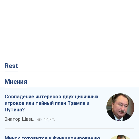
Совпадение интересов двух циничных
игроков или тайный план Трампа и
Путина?
Виктор Швец
14,7 т.
Минск готовится к функционированию
в условиях масштабного военного
кризиса
Александр Левченко
18,9 т.
Рекрутинг: обновленный и, похоже,
полезный вражеский опыт, или
Диалектика требовательной трусости
Александр Кирш
90