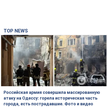
Российская армия совершила массированную
атаку на Одессу: горела историческая часть
города, есть пострадавшие. Фото и видео
Для террора враг применил ракеты и дроны
38 хвилин тому
37,8 т.
Депутаты взяли деньги из бюджета на аренду
элитных квартир в Киеве: кто из
парламентариев просил средства и где
поселился
Как работает особая социальная гарантия и кто ею
пользуется
4 години тому
50,5 т.