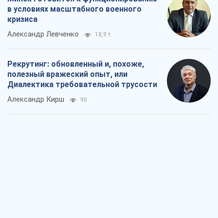
Ни оружия, ни людей: как Лукашенко
создает новую армию
Игар Тышкевич
15,9 т.
Когда закончится война?
Юрий Христензен
11,6 т.