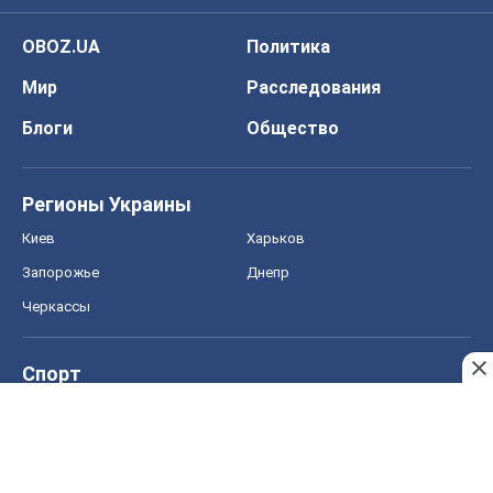
Спорт
Футбол
Баскетбол
Хоккей
Бокс
Формула-1
Моя школа
ГДЗ
Учебники
Онлайн уроки
ДПА
ЗНО
НМТ
СНГ решебники
Авто
Тест Драйв
Электромобили