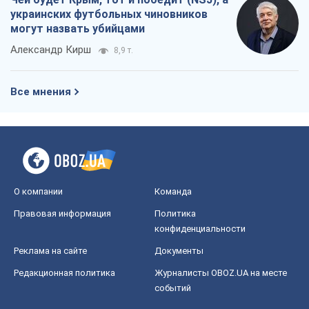
Правовая информация
Политика
конфиденциальности
Реклама на сайте
Документы
Редакционная политика
Журналисты OBOZ.UA на месте
событий
OBOZ.UA
Политика
Мир
Расследования
Блоги
Общество
Регионы Украины
Киев
Харьков
Запорожье
Днепр
Черкассы