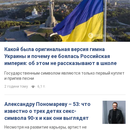
2 години тому
6,1 т.
Александру Пономареву – 53: что
известно о трех детях секс-
символа 90-х и как они выглядят
Несмотря на развитие карьеры, артист не
забывал о личном счастье
7 годин тому
7,4 т.
В ПриватБанке рассказали,
действительны ли доллары 1996
года: принимают ли обменники и
банки такие купюры
Что делать, если банки и обменники не
принимают старые доллары
9 годин тому
65,3 т.