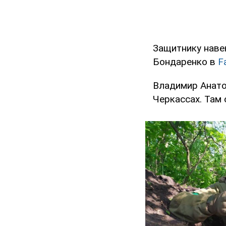
Защитнику наве
Бондаренко в
F
Владимир Анатол
Черкассах. Там