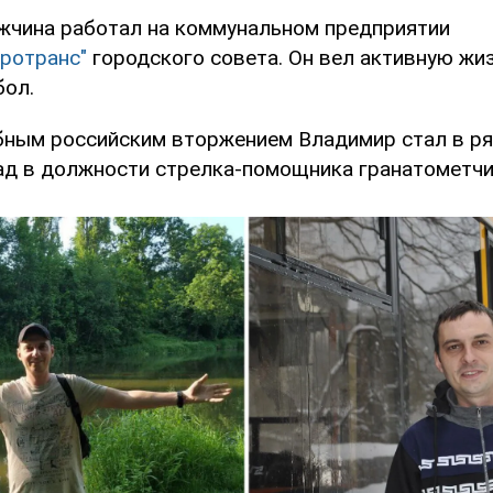
жчина работал на коммунальном предприятии
ротранс"
городского совета. Он вел активную жи
бол.
ным российским вторжением Владимир стал в ря
гад в должности стрелка-помощника гранатометчи