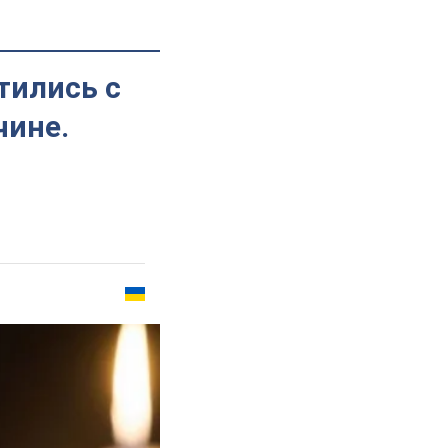
тились с
чине.