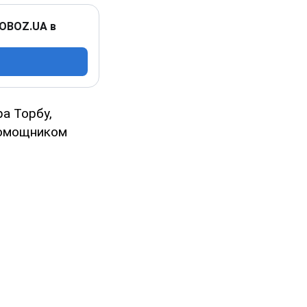
 OBOZ.UA в
а Торбу,
помощником