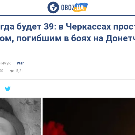
гда будет 39: в Черкассах прос
ом, погибшим в боях на Донет
ничук
War
40
5,2 т.