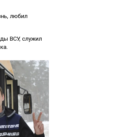
знь, любил
ды ВСУ, служил
ка.