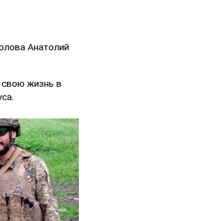
голова Анатолий
л свою жизнь в
са.