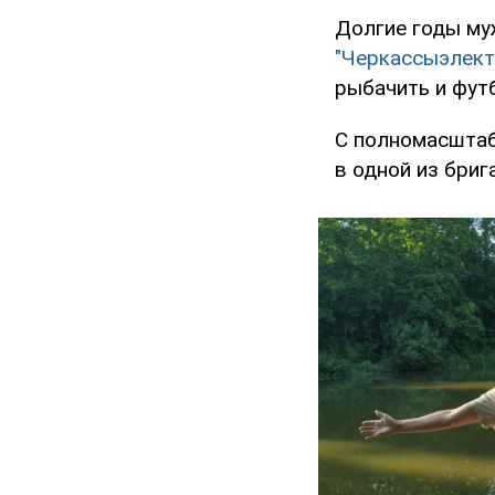
Долгие годы му
"Черкассыэлект
рыбачить и фут
С полномасштаб
в одной из бри