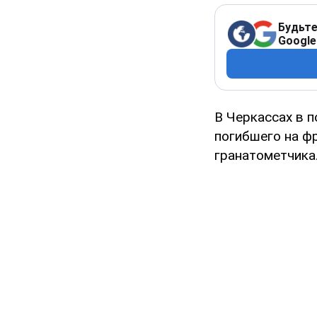
Будьте
Google
В Черкассах в 
погибшего на ф
гранатометчика