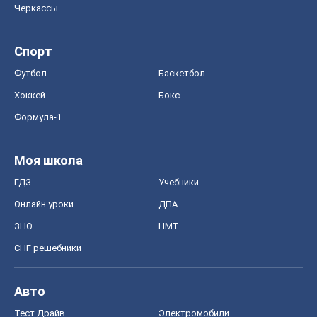
Моя школа
ГДЗ
Учебники
Онлайн уроки
ДПА
ЗНО
НМТ
СНГ решебники
Авто
Тест Драйв
Электромобили
Акции
Сервис
Food Oboz
Рецепты
Напитки
Диеты