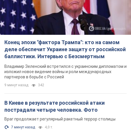
Владимир Зеленский встретился с украинским дипломатом и
изложил новое видение войны и роли международных
партнеров в борьбе с Россией
9 минут назад
342
В Киеве в результате российской атаки
пострадали четыре человека. Фото
Враг продолжает регулярный ракетный террор столицы
7 минут назад
4,0 т.
Россияне атаковали дроном больницу в
Херсоне: пострадали медработницы
Всего пострадали четыре женщины, и они не единственные
раненые за сутки
6 часов назад
2,2 т.