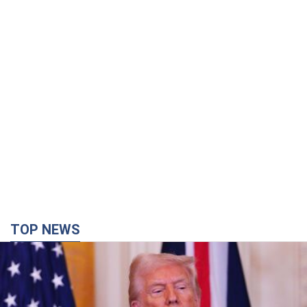
TOP NEWS
Конец эпохи "фактора Трампа": кто на самом
деле обеспечит Украине защиту от российской
баллистики. Интервью с Безсмертным