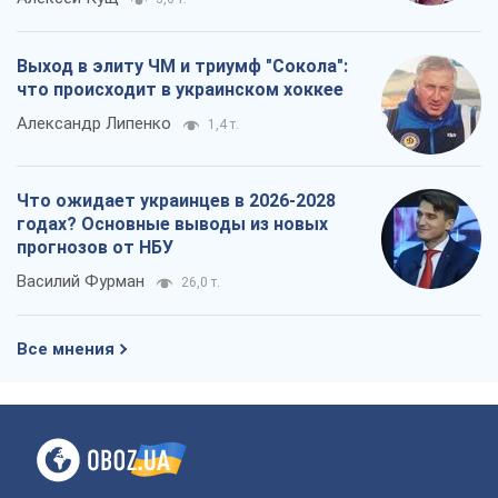
годах? Основные выводы из новых
прогнозов от НБУ
Василий Фурман
26,0 т.
Все мнения
О компании
Команда
Правовая информация
Политика
конфиденциальности
Реклама на сайте
Документы
Редакционная политика
Журналисты OBOZ.UA на месте
событий