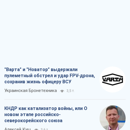
"Варта" и "Новатор" выдержали
пулеметный обстрел и удар FPV-дрона,
сохранив жизнь офицеру ВСУ
Украинская Бронетехника
3,5 т.
КНДР как катализатор войны, или О
новом этапе российско-
северокорейского союза
Алексей Кущ
3,6 т.
Выход в элиту ЧМ и триумф "Сокола":
что происходит в украинском хоккее
Александр Липенко
1,4 т.
Что ожидает украинцев в 2026-2028