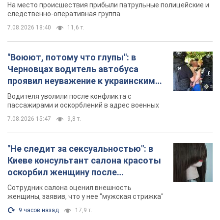
Видео
пассажирами и оскорблений в адрес военных
7.08.2026 15:47
9,8 т.
"Не следит за сексуальностью": в
Киеве консультант салона красоты
оскорбил женщину после
химиотерапии, разгорелся скандал.
Сотрудник салона оценил внешность
Фото
женщины, заявив, что у нее "мужская стрижка"
9 часов назад
17,9 т.