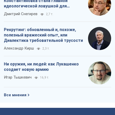
Константиновка стала главной
идеологической ловушкой для
российских оккупантов
Дмитрий Снегирев
2,7 т.
Рекрутинг: обновленный и, похоже,
полезный вражеский опыт, или
Диалектика требовательной трусости
Александр Кирш
2,3 т.
Ни оружия, ни людей: как Лукашенко
создает новую армию
Игар Тышкевич
16,9 т.
Все мнения