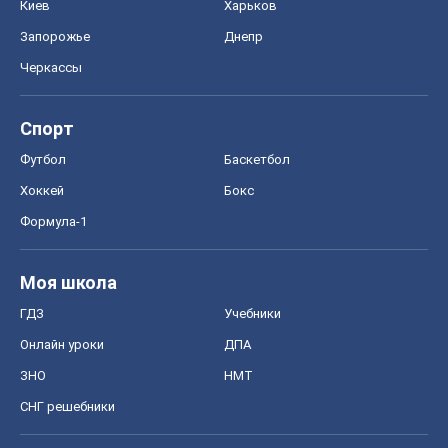
Киев
Харьков
Запорожье
Днепр
Черкассы
Спорт
Футбол
Баскетбол
Хоккей
Бокс
Формула-1
Моя школа
ГДЗ
Учебники
Онлайн уроки
ДПА
ЗНО
НМТ
СНГ решебники