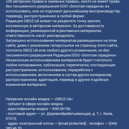
«Об авторских правах и смежных правах», никто не имеет права
без письменного разрешения ООО «Золотая середина» их
использовать, они не подлежат дальнейшему воспроизводству,
переводу, распространению в любой форме.
Редакция OBOZ.UA может не разделять точку зрения,
изложенную в авторском материале. За достоверность
информации, размещенной в рекламных материалах,
ответственность несет рекламодатель.
Запрещено использование материалов размещенных на этом
сайте, даже с указанием гиперссылки на страницу этого сайта,
логотипа OBOZ.UA или любого другого упоминания, но без
письменного разрешения Редакции/ООО «Золотая середина»
Незаконным использованием материалов будет считаться:
любое копирование, публикация, перепечатка, последующее
распространение, использование, переработка с
использованием, включением в состав других материалов,
распространение, адаптация, перевод и другие подобные
изменения материала.
Название онлайн медиа — «OBOZ.UA»
- субъект в сфере онлайн медиа;
- идентификатор медиа — R40-06156;
- почтовый адрес — ул. Деревообрабатывающая, д. 7, г. Киев,
01013;
- адрес электронной почты —
[email protected]
; - телефон — (044)
585 46 20