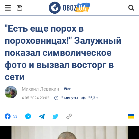
"Есть еще порох в
пороховницах!" Залужный
показал символическое
фото и вызвал восторг в
сети
Михаил Левакин
War
4.05.2024 23:02
2 минуты
25,3 т.
53