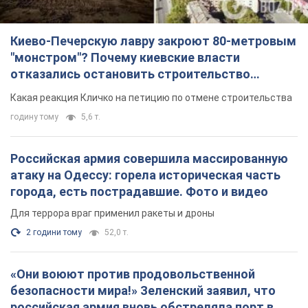
Киево-Печерскую лавру закроют 80-метровым
"монстром"? Почему киевские власти
отказались остановить строительство
небоскреба "московского верующего"
Какая реакция Кличко на петицию по отмене строительства
годину тому
5,6 т.
Российская армия совершила массированную
атаку на Одессу: горела историческая часть
города, есть пострадавшие. Фото и видео
Для террора враг применил ракеты и дроны
2 години тому
52,0 т.
«Они воюют против продовольственной
безопасности мира!» Зеленский заявил, что
российская армия вновь обстреляла порт в