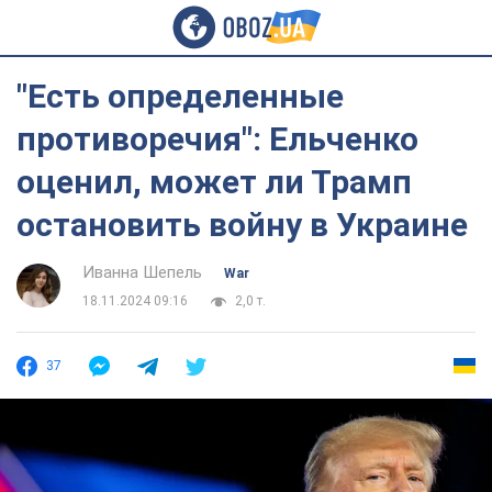
"Есть определенные
противоречия": Ельченко
оценил, может ли Трамп
остановить войну в Украине
Иванна Шепель
War
18.11.2024 09:16
2,0 т.
37