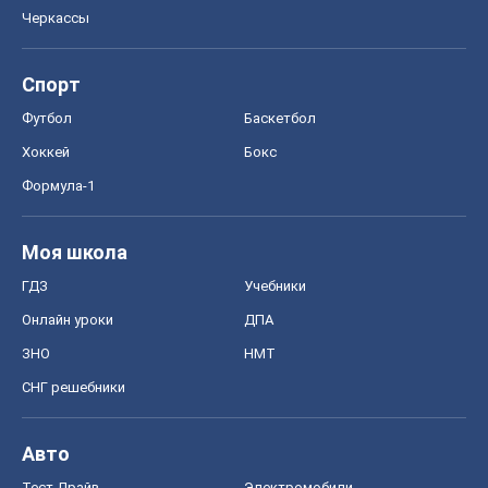
Черкассы
Спорт
Футбол
Баскетбол
Хоккей
Бокс
Формула-1
Моя школа
ГДЗ
Учебники
Онлайн уроки
ДПА
ЗНО
НМТ
СНГ решебники
Авто
Тест Драйв
Электромобили