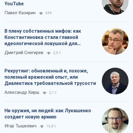
YouTube
Павел Казарин
699
В плену собственных мифов: как
Константиновка стала главной
идеологической ловушкой для
российских оккупантов
Дмитрий Снегирев
2,5 т.
Рекрутинг: обновленный и, похоже,
полезный вражеский опыт, или
Диалектика требовательной трусости
Александр Кирш
2,1 т.
Ни оружия, ни людей: как Лукашенко
создает новую армию
Игар Тышкевич
16,8 т.