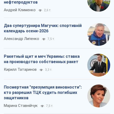
нефтепродуктов
Андрей Клименко
2,6 т.
Два супертурнира Магучих: спортивній
календарь осени-2026
Александр Липенко
7,5 т.
Ракетный щит и меч Украины: ставка
на производство собственных ракет
Кирилл Татаринов
3,3 т.
Посмертная "презумпция виновности":
кто разрешил ТЦК судить погибших
защитников
Марина Ставнійчук
7,5 т.