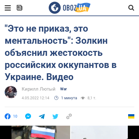
"Это не приказ, это
ментальность": Золкин
объяснил жестокость
российских оккупантов в
Украине. Видео
Кирилл Лютый
War
4.05.2022 12:14
1 минута
8,1 т.
10