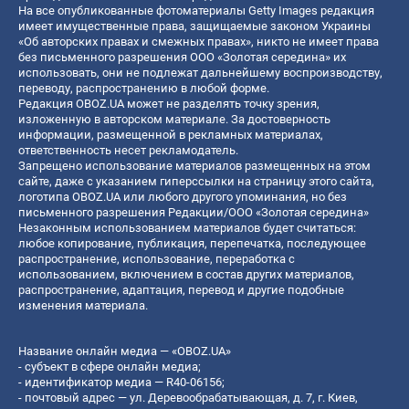
На все опубликованные фотоматериалы Getty Images редакция
имеет имущественные права, защищаемые законом Украины
«Об авторских правах и смежных правах», никто не имеет права
без письменного разрешения ООО «Золотая середина» их
использовать, они не подлежат дальнейшему воспроизводству,
переводу, распространению в любой форме.
Редакция OBOZ.UA может не разделять точку зрения,
изложенную в авторском материале. За достоверность
информации, размещенной в рекламных материалах,
ответственность несет рекламодатель.
Запрещено использование материалов размещенных на этом
сайте, даже с указанием гиперссылки на страницу этого сайта,
логотипа OBOZ.UA или любого другого упоминания, но без
письменного разрешения Редакции/ООО «Золотая середина»
Незаконным использованием материалов будет считаться:
любое копирование, публикация, перепечатка, последующее
распространение, использование, переработка с
использованием, включением в состав других материалов,
распространение, адаптация, перевод и другие подобные
изменения материала.
Название онлайн медиа — «OBOZ.UA»
- субъект в сфере онлайн медиа;
- идентификатор медиа — R40-06156;
- почтовый адрес — ул. Деревообрабатывающая, д. 7, г. Киев,