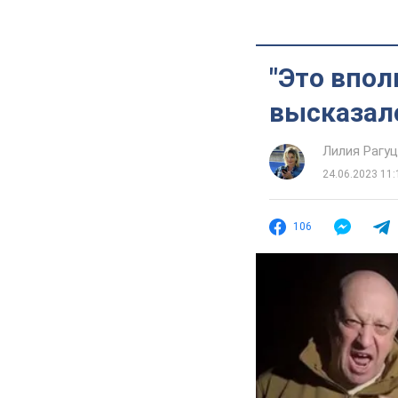
"Это впол
высказалс
Лилия Рагу
24.06.2023 11:
106