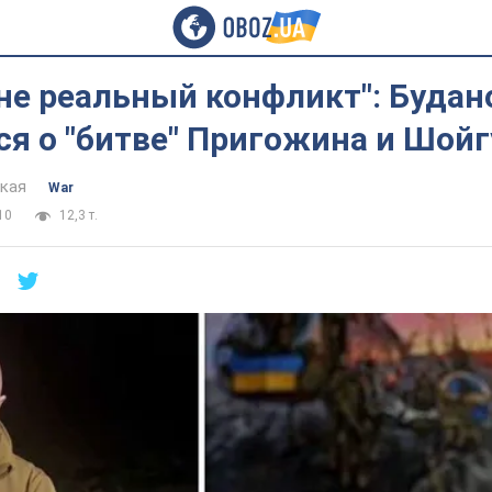
не реальный конфликт": Будан
я о "битве" Пригожина и Шойг
цкая
War
10
12,3 т.