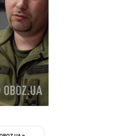
 OBOZ.UA в