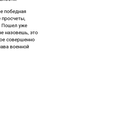
не победная
е просчеты,
". Пошел уже
е назовешь, это
рое совершенно
лава военной