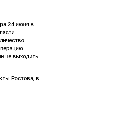
ра 24 июня в
ласти
оличество
операцию
ли не выходить
кты Ростова, в