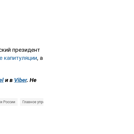
ский президент
е капитуляции
, а
el
и в
Viber
. Не
и России
Главное управление разведки
Сергей Шойгу
Кирилл Буда