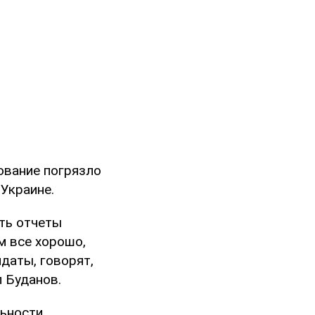
ование погрязло
 Украине.
ть отчеты
м все хорошо,
даты, говорят,
л Буданов.
ьности.