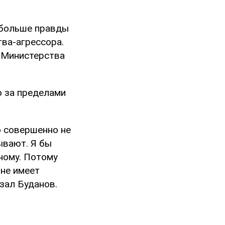
 больше правды
тва-агрессора.
и Министерства
о за пределами
то совершенно не
рывают. Я бы
чному. Потому
 не имеет
азал Буданов.