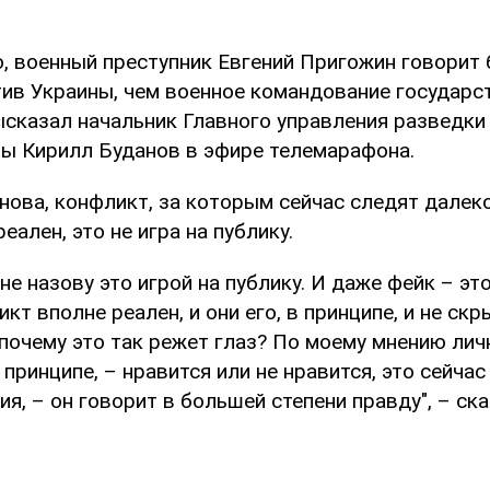
о, военный преступник Евгений Пригожин говорит
тив Украины, чем военное командование государс
ысказал начальник Главного управления разведк
ы Кирилл Буданов в эфире телемарафона.
нова, конфликт, за которым сейчас следят далек
еален, это не игра на публику.
к не назову это игрой на публику. И даже фейк – э
икт вполне реален, и они его, в принципе, и не ск
 почему это так режет глаз? По моему мнению ли
 принципе, – нравится или не нравится, это сейчас
ия, – он говорит в большей степени правду", – ск