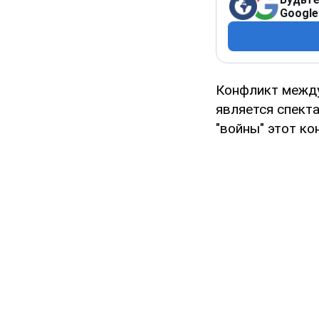
Google
Конфликт между
является спекта
"войны" этот к