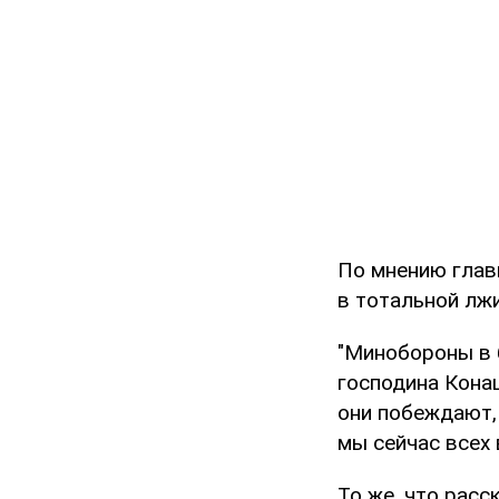
По мнению глав
в тотальной лжи
"Минобороны в 
господина Кона
они побеждают,
мы сейчас всех 
То же, что расс