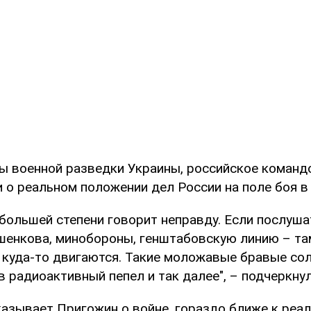
ы военной разведки Украины, российское команд
 о реальном положении дел России на поле боя в
большей степени говорит неправду. Если послуша
шенкова, минобороны, генштабовскую линию – та
 куда-то двигаются. Такие моложавые бравые сол
в радиоактивный пепел и так далее", – подчеркну
казывает Пригожин о войне, гораздо ближе к реал