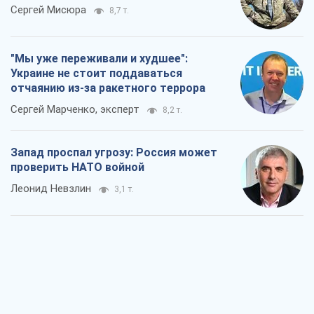
Леонид Невзлин
3,1 т.
"Варта" и "Новатор" выдержали
пулеметный обстрел и удар FPV-дрона,
сохранив жизнь офицеру ВСУ
Украинская Бронетехника
3,0 т.