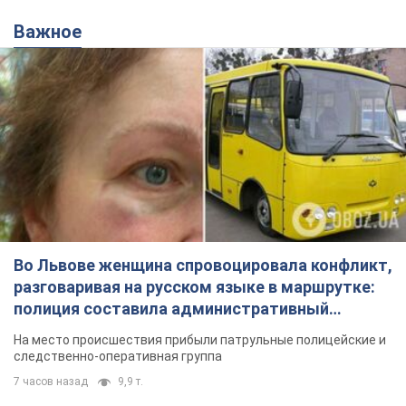
Во Львове женщина спровоцировала конфликт,
разговаривая на русском языке в маршрутке:
полиция составила административный
протокол. Видео
На место происшествия прибыли патрульные полицейские и
следственно-оперативная группа
7 часов назад
9,9 т.
"Воюют, потому что глупы": в
Черновцах водитель автобуса
проявил неуважение к украинским
военным и поплатился за это.
Водителя уволили после конфликта с
Видео
пассажирами и оскорблений в адрес военных
10 часов назад
8,7 т.
"Не следит за сексуальностью": в
Киеве консультант салона красоты