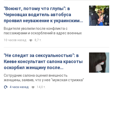
оскорбил женщину после
химиотерапии, разгорелся скандал.
Сотрудник салона оценил внешность
Фото
женщины, заявив, что у нее "мужская стрижка"
4 часа назад
14,0 т.
TOP NEWS