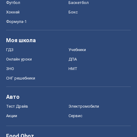
Авто
Тест Драйв
Электромобили
Акции
Сервис
Food Oboz
Рецепты
Напитки
Диеты
Экономика
Рынки и компании
Mакроэкономика
MedOboz
Новости медицины
MAMACLUB