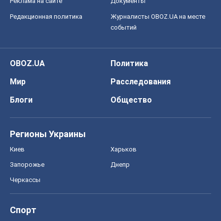
Регионы Украины
Киев
Харьков
Запорожье
Днепр
Черкассы
Спорт
Футбол
Баскетбол
Хоккей
Бокс
Формула-1
Моя школа
ГДЗ
Учебники
Онлайн уроки
ДПА
ЗНО
НМТ
СНГ решебники