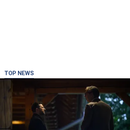
Зеленский впервые прибыл в Сербию:
запланирована встреча с Вучичем и не только.
Видео
Это первый визит главы государства в Белград
3 часа назад
78,5 т.
"Верните Федорова": в городах Украины уже
23-й день подряд проходят массовые митинги