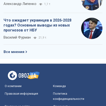
О компании
Команда
Правовая информация
Политика
конфиденциальности
Реклама на сайте
Документы
Редакционная политика
Журналисты OBOZ.UA на месте
событий
OBOZ.UA
Политика
Мир
Расследования
Блоги
Общество