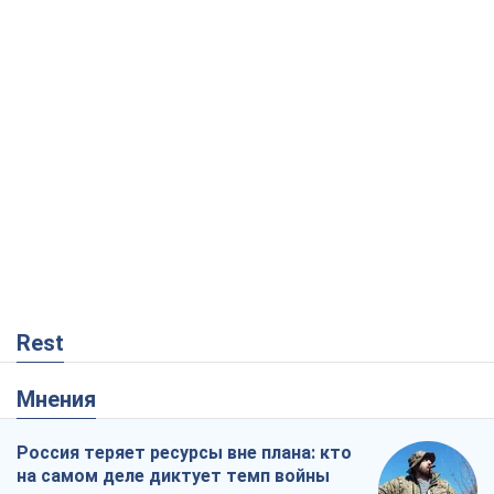
Rest
Мнения
Россия теряет ресурсы вне плана: кто
на самом деле диктует темп войны
Сергей Мисюра
8,7 т.
"Мы уже переживали и худшее":
Украине не стоит поддаваться
отчаянию из-за ракетного террора
Сергей Марченко, эксперт
8,2 т.
Запад проспал угрозу: Россия может
проверить НАТО войной