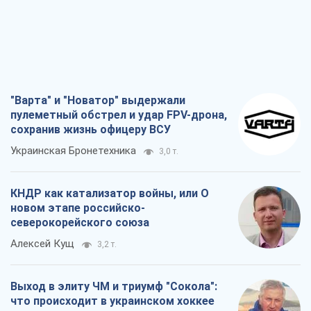
КНДР как катализатор войны, или О
новом этапе российско-
северокорейского союза
Алексей Кущ
3,2 т.
Выход в элиту ЧМ и триумф "Сокола":
что происходит в украинском хоккее
Александр Липенко
1,1 т.
Что ожидает украинцев в 2026-2028
годах? Основные выводы из новых
прогнозов от НБУ
Василий Фурман
21,9 т.
Все мнения