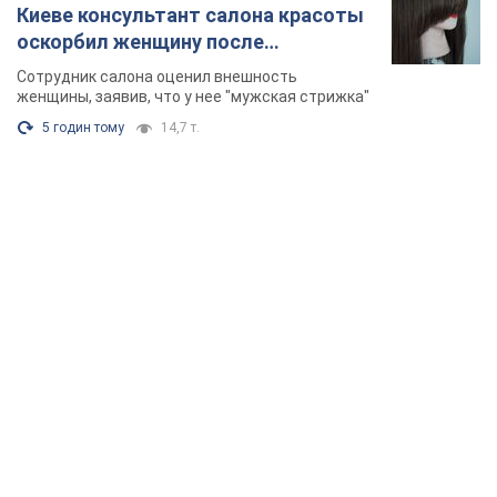
Киеве консультант салона красоты
оскорбил женщину после
химиотерапии, разгорелся скандал.
Сотрудник салона оценил внешность
Фото
женщины, заявив, что у нее "мужская стрижка"
5 годин тому
14,7 т.