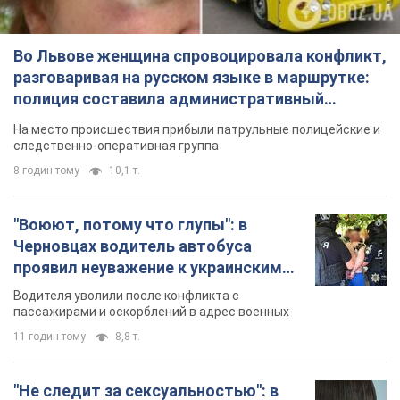
Во Львове женщина спровоцировала конфликт,
разговаривая на русском языке в маршрутке:
полиция составила административный
протокол. Видео
На место происшествия прибыли патрульные полицейские и
следственно-оперативная группа
8 годин тому
10,1 т.
"Воюют, потому что глупы": в
Черновцах водитель автобуса
проявил неуважение к украинским
военным и поплатился за это.
Водителя уволили после конфликта с
Видео
пассажирами и оскорблений в адрес военных
11 годин тому
8,8 т.
"Не следит за сексуальностью": в