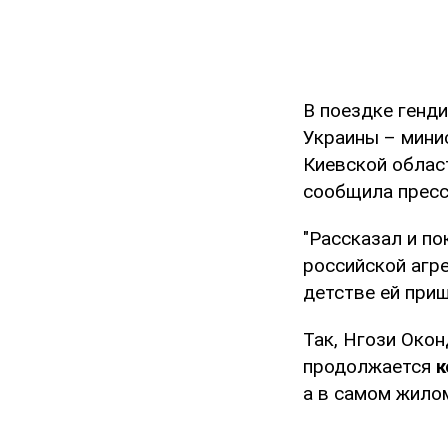
В поездке генд
Украины – мини
Киевской облас
сообщила прес
"Рассказал и по
российской агре
детстве ей приш
Так, Нгози Око
продолжается
к
а в самом жило