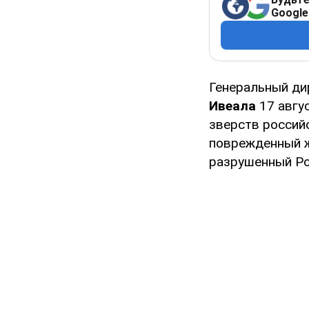
Google
Генеральный ди
Ивеала
17 авгу
зверств российс
поврежденный ж
разрушенный Ро