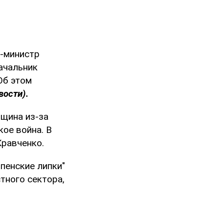
р-министр
ачальник
 Об этом
вости).
вщина из-за
кое война. В
равченко.
пенские липки"
тного сектора,