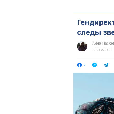
Гендирект
следы зве
Анна Паске
17.08.2023 18:
0