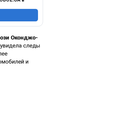
ози Оконджо-
 увидела следы
лее
омобилей и