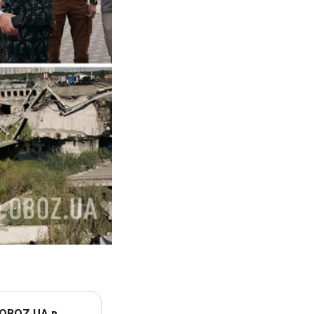
 OBOZ.UA в