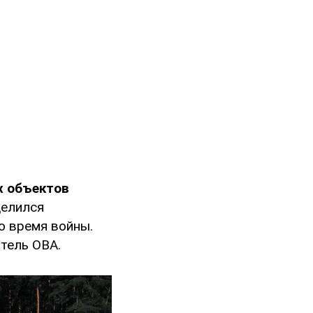
х объектов
делился
о время войны.
итель ОВА.