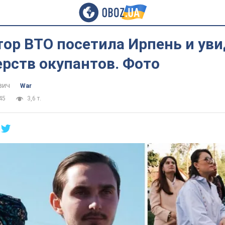
ор ВТО посетила Ирпень и ув
рств окупантов. Фото
вич
War
45
3,6 т.