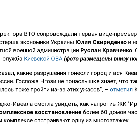
иректора ВТО сопровождали первая вице-премье
стерша экономики Украины
Юлия Свириденко
и н
тной военной администрации
Руслан Кравченко
.
с-служба
Киевской ОВА
(фото размещены внизу но
казал, какие разрушения понесли город и вся Кие
ссии. Госпожа Нгози не понаслышке знает, что та
лось тоже пройти из-за этих ужасов", –
отметил
К
нджо-Ивеала смогла увидеть, как напротив ЖК "Ир
омплексное восстановление
более 60 домов час
м комплексе отстраивают одну из многоэтажек.