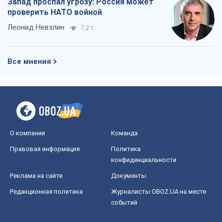
Запад проспал угрозу: Россия может
проверить НАТО войной
Леонид Невзлин
7,2 т.
Все мнения
О компании
Команда
Правовая информация
Политика
конфиденциальности
Реклама на сайте
Документы
Редакционная политика
Журналисты OBOZ.UA на месте
событий