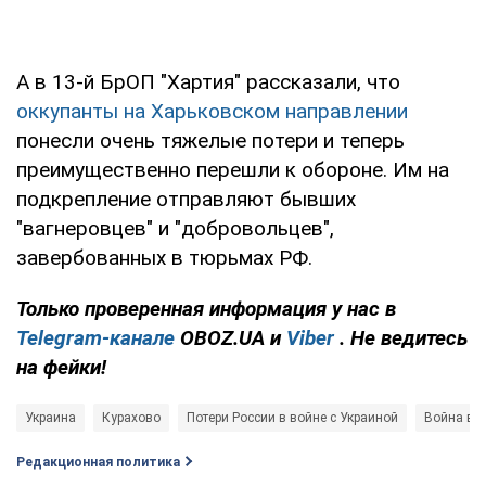
А в 13-й БрОП "Хартия" рассказали, что
оккупанты на Харьковском направлении
понесли очень тяжелые потери и теперь
преимущественно перешли к обороне. Им на
подкрепление отправляют бывших
"вагнеровцев" и "добровольцев",
завербованных в тюрьмах РФ.
Только
проверенная информация у нас в
Telegram-канале
OBOZ.UA и
Viber
. Не ведитесь
на фейки!
Украина
Курахово
Потери России в войне с Украиной
Война в У
Редакционная политика