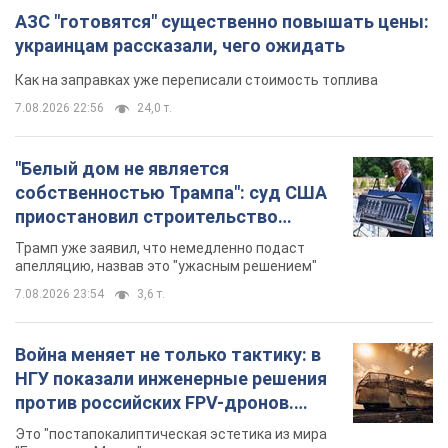
АЗС "готовятся" существенно повышать цены:
украинцам рассказали, чего ожидать
Как на заправках уже переписали стоимость топлива
7.08.2026 22:56
24,0 т.
"Белый дом не является
собственностью Трампа": суд США
приостановил строительство
бального зала стоимостью 400 млн
Трамп уже заявил, что немедленно подаст
долларов
апелляцию, назвав это "ужасным решением"
7.08.2026 23:54
3,6 т.
Война меняет не только тактику: в
НГУ показали инженерные решения
против российских FPV-дронов.
Фото
Это "постапокалиптическая эстетика из мира