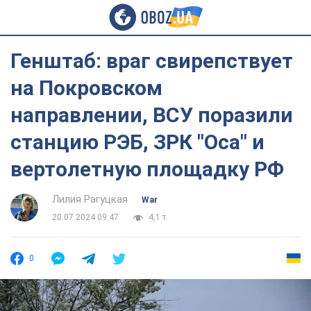
Генштаб: враг свирепствует
на Покровском
направлении, ВСУ поразили
станцию РЭБ, ЗРК "Оса" и
вертолетную площадку РФ
Лилия Рагуцкая
War
20.07.2024 09:47
4,1 т.
0