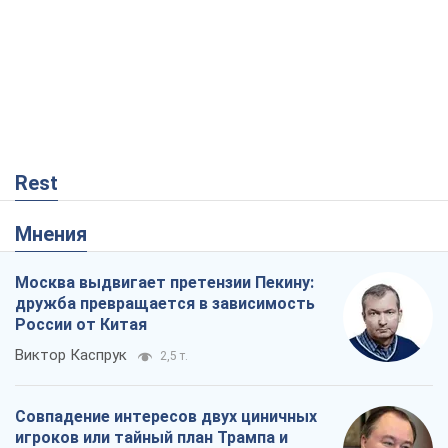
Москва выдвигает претензии Пекину:
дружба превращается в зависимость
России от Китая
Виктор Каспрук
2,5 т.
Совпадение интересов двух циничных
игроков или тайный план Трампа и
Путина?
Виктор Швец
15,2 т.
В плену собственных мифов: как
Константиновка стала главной
идеологической ловушкой для
российских оккупантов
Дмитрий Снегирев
531