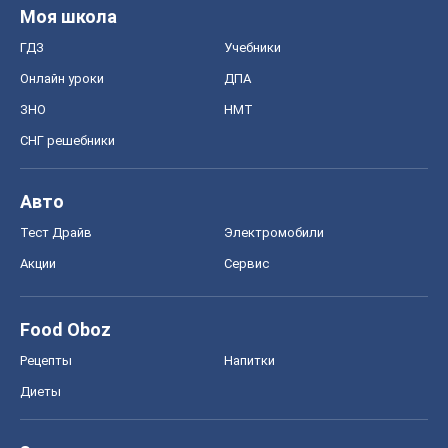
Food Oboz
Рецепты
Напитки
Диеты
Экономика
Рынки и компании
Mакроэкономика
MedOboz
Новости медицины
MAMACLUB
Шоу
Афиша
Сплетни
Красота
Мода