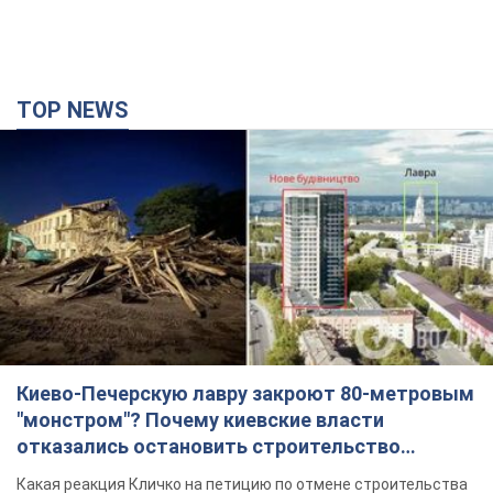
Киево-Печерскую лавру закроют 80-метровым
"монстром"? Почему киевские власти
отказались остановить строительство
небоскреба "московского верующего"
Какая реакция Кличко на петицию по отмене строительства
час назад
3,6 т.
Российская армия совершила массированную
атаку на Одессу: горела историческая часть
города, есть пострадавшие. Фото и видео
Для террора враг применил ракеты и дроны
2 часа назад
51,7 т.
«Они воюют против продовольственной
безопасности мира!» Зеленский заявил, что