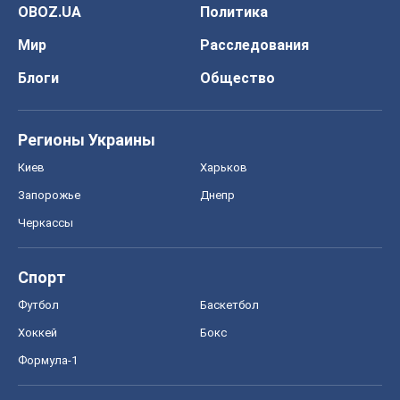
Спорт
Футбол
Баскетбол
Хоккей
Бокс
Формула-1
Моя школа
ГДЗ
Учебники
Онлайн уроки
ДПА
ЗНО
НМТ
СНГ решебники
Авто
Тест Драйв
Электромобили
Акции
Сервис