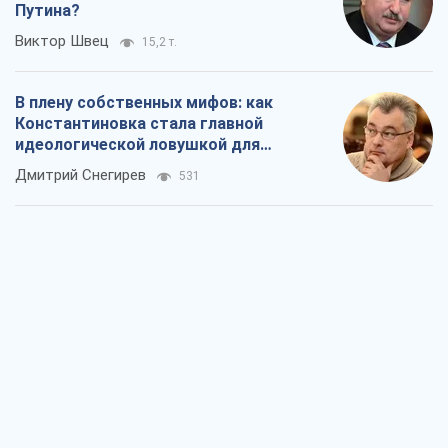
Рекрутинг: обновленный и, похоже,
полезный вражеский опыт, или
Диалектика требовательной трусости
Александр Кирш
759
Ни оружия, ни людей: как Лукашенко
создает новую армию
Игар Тышкевич
16,2 т.