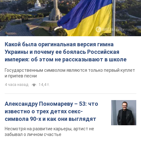
Александру Пономареву – 53: что
известно о трех детях секс-
символа 90-х и как они выглядят
Несмотря на развитие карьеры, артист не
забывал о личном счастье
9 часов назад
8,3 т.
В ПриватБанке рассказали,
действительны ли доллары 1996
года: принимают ли обменники и
банки такие купюры
Что делать, если банки и обменники не
принимают старые доллары
10 часов назад
74,6 т.