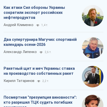
Как атаки Сил обороны Украины
сократили экспорт российских
нефтепродуктов
Андрей Клименко
1,4 т.
Два супертурнира Магучих: спортивній
календарь осени-2026
Александр Липенко
2,6 т.
Ракетный щит и меч Украины: ставка
на производство собственных ракет
Кирилл Татаринов
2,2 т.
Посмертная "презумпция виновности":
кто разрешил ТЦК судить погибших