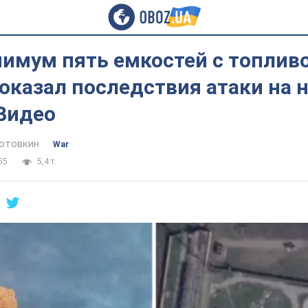
нимум пять емкостей с топлив
оказал последствия атаки на 
 Видео
отовкин
War
55
5,4 т.