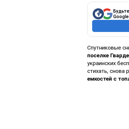
Будьте
Google
Спутниковые с
поселке Гвард
украинских бесп
стихать, снова 
емкостей с то