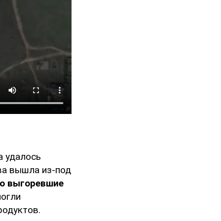
а удалось
ва вышла из-под
то выгоревшие
могли
родуктов.