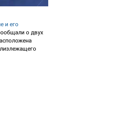
е и его
сообщали о двух
расположена
 близлежащего