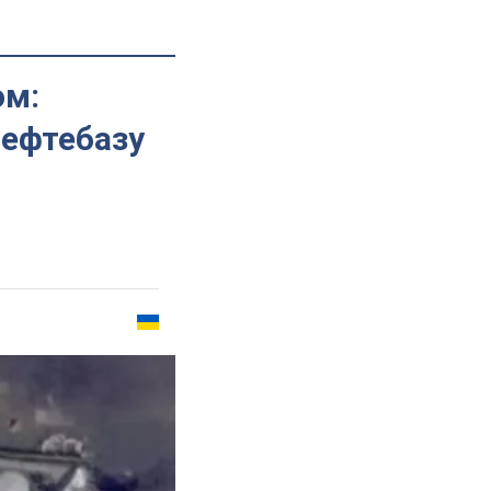
ом:
нефтебазу