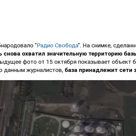
народовало "
Радио Свобода
". На снимке, сделан
ь снова охватил значительную территорию баз
дыдущее фото от 15 октября показывает объект 
о данным журналистов,
база принадлежит сети 