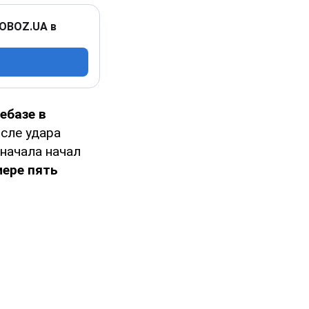
 OBOZ.UA в
ебазе в
осле удара
сначала начал
мере пять