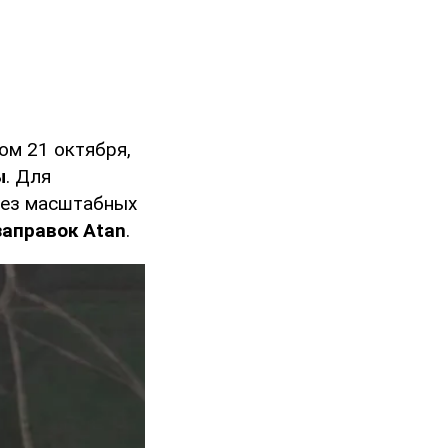
ном 21 октября,
ы
. Для
без масштабных
заправок Atan
.