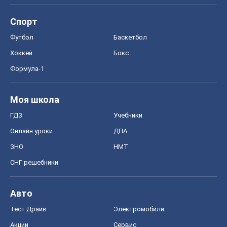
Спорт
Футбол
Баскетбол
Хоккей
Бокс
Формула-1
Моя школа
ГДЗ
Учебники
Онлайн уроки
ДПА
ЗНО
НМТ
СНГ решебники
Авто
Тест Драйв
Электромобили
Акции
Сервис