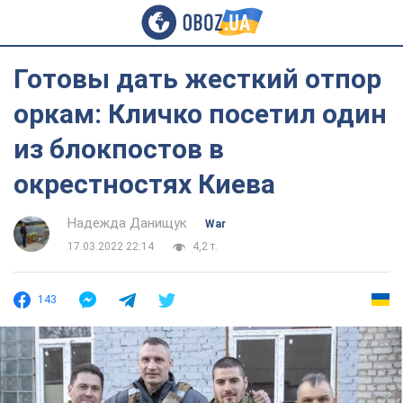
Готовы дать жесткий отпор
оркам: Кличко посетил один
из блокпостов в
окрестностях Киева
Надежда Данищук
War
17.03.2022 22:14
4,2 т.
143