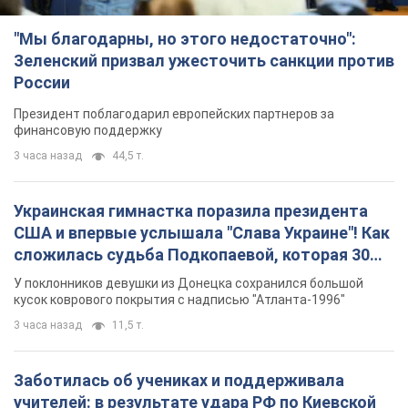
"Мы благодарны, но этого недостаточно":
Зеленский призвал ужесточить санкции против
России
Президент поблагодарил европейских партнеров за
финансовую поддержку
3 часа назад
44,5 т.
Украинская гимнастка поразила президента
США и впервые услышала "Слава Украине"! Как
сложилась судьба Подкопаевой, которая 30
лет назад завоевала "золото" Олимпиады
У поклонников девушки из Донецка сохранился большой
кусок коврового покрытия с надписью "Атланта-1996"
3 часа назад
11,5 т.
Заботилась об учениках и поддерживала
учителей: в результате удара РФ по Киевской