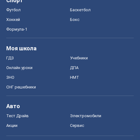
Спорт
Футбол
Баскетбол
Хоккей
Бокс
Формула-1
Моя школа
ГДЗ
Учебники
Онлайн уроки
ДПА
ЗНО
НМТ
СНГ решебники
Авто
Тест Драйв
Электромобили
Акции
Сервис