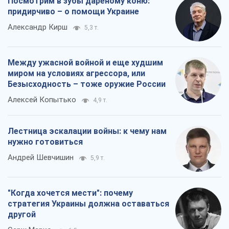
Посмотрим в зубы дареному коню:
придирчиво – о помощи Украине
Александр Кирш
5,3 т.
Между ужасной войной и еще худшим
миром на условиях агрессора, или
Безысходность – тоже оружие России
Алексей Копытько
4,9 т.
Лестница эскалации войны: к чему нам
нужно готовиться
Андрей Шевчишин
5,9 т.
"Когда хочется мести": почему
стратегия Украины должна оставаться
другой