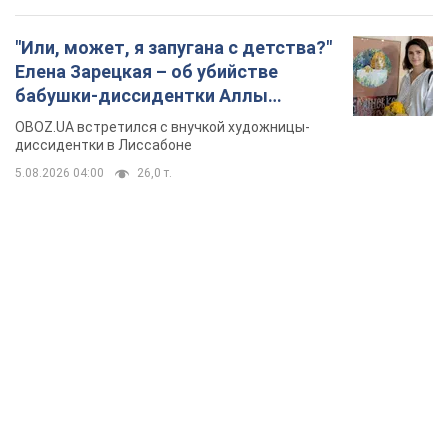
"Или, может, я запугана с детства?"
Елена Зарецкая – об убийстве
бабушки-диссидентки Аллы
Горской, критике сына Стуса и
OBOZ.UA встретился с внучкой художницы-
бегстве в Португалию с пятью
диссидентки в Лиссабоне
детьми
5.08.2026 04:00
26,0 т.