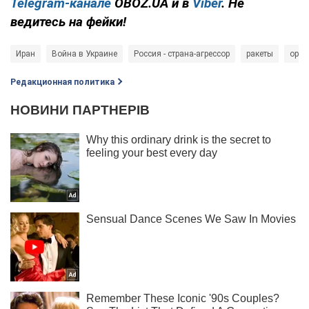
Telegram-канале
OBOZ.UA и в
Viber
. Не
ведитесь на фейки!
Иран
Война в Украине
Россия - страна-агрессор
ракеты
оруж
Редакционная политика