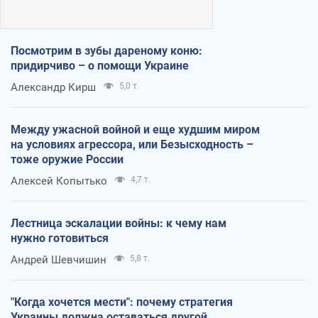
Посмотрим в зубы дареному коню:
придирчиво – о помощи Украине
Александр Кирш
5,0 т.
Между ужасной войной и еще худшим миром
на условиях агрессора, или Безысходность –
тоже оружие России
Алексей Копытько
4,7 т.
Лестница эскалации войны: к чему нам
нужно готовиться
Андрей Шевчишин
5,8 т.
"Когда хочется мести": почему стратегия
Украины должна оставаться другой