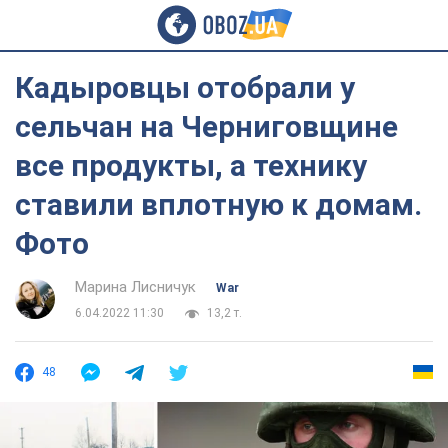
Кадыровцы отобрали у
сельчан на Черниговщине
все продукты, а технику
ставили вплотную к домам.
Фото
Марина Лисничук
War
6.04.2022 11:30
13,2 т.
48