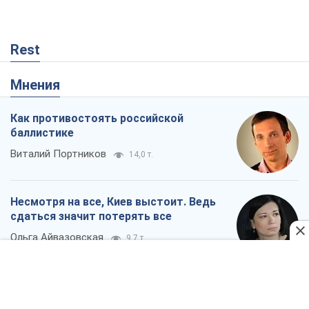
Rest
Мнения
Как противостоять российской
баллистике
Виталий Портников
14,0 т.
Несмотря на все, Киев выстоит. Ведь
сдаться значит потерять все
Ольга Айвазовская
9,7 т.
Запад обязан остановить путинский
геноцид украинцев