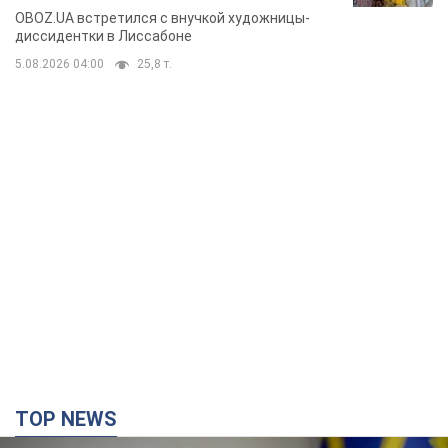
Горской, критике сына Стуса и
OBOZ.UA встретился с внучкой художницы-
бегстве в Португалию с пятью
диссидентки в Лиссабоне
детьми
5.08.2026 04:00
25,8 т.
TOP NEWS