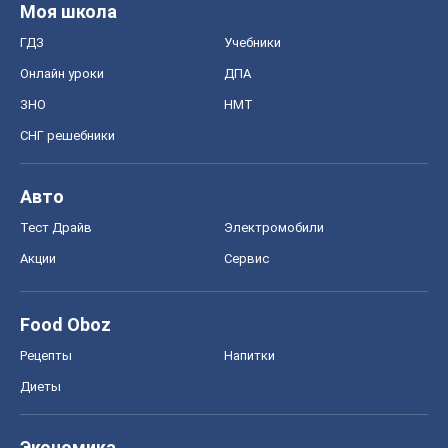
Тест Драйв
Электромобили
Акции
Сервис
Food Oboz
Рецепты
Напитки
Диеты
Экономика
Рынки и компании
Mакроэкономика
MedOboz
Новости медицины
MAMACLUB
Шоу