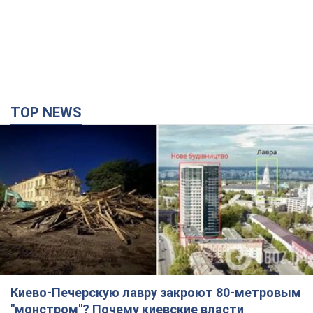
Киево-Печерскую лавру закроют 80-метровым
"монстром"? Почему киевские власти
отказались остановить строительство
небоскреба "московского верующего"
Какая реакция Кличко на петицию по отмене строительства
4 часа назад
49,3 т.
Армия РФ уничтожила предприятие Kromberg &
Schubert в Житомире. Фото
Когда предприятие возобновит работу, пока неизвестно