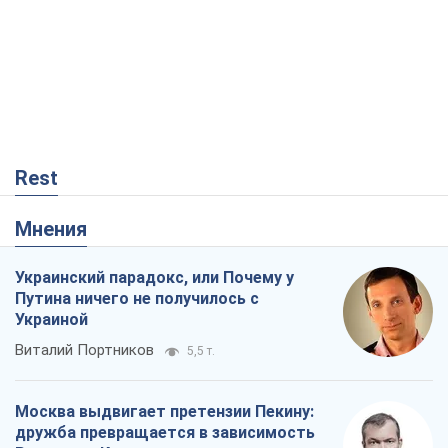
Мнения
Украинский парадокс, или Почему у
Путина ничего не получилось с
Украиной
Виталий Портников
5,5 т.
Москва выдвигает претензии Пекину:
дружба превращается в зависимость
России от Китая
Виктор Каспрук
6,4 т.
Дух Анкориджа окончательно
испарился
Виктор Андрусив
1,1 т.