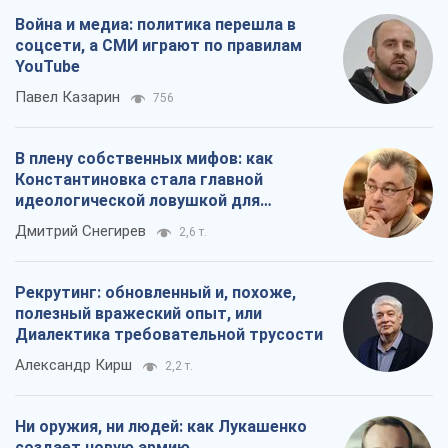
идеологической ловушкой для
российских оккупантов
Дмитрий Снегирев
2,6 т.
Рекрутинг: обновленный и, похоже,
полезный вражеский опыт, или
Диалектика требовательной трусости
Александр Кирш
2,2 т.
Ни оружия, ни людей: как Лукашенко
создает новую армию
Игар Тышкевич
16,8 т.
Все мнения