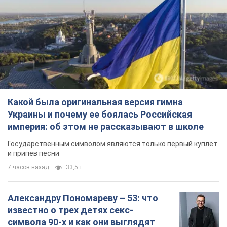
Какой была оригинальная версия гимна
Украины и почему ее боялась Российская
империя: об этом не рассказывают в школе
Государственным символом являются только первый куплет
и припев песни
7 часов назад
33,5 т.
Александру Пономареву – 53: что
известно о трех детях секс-
символа 90-х и как они выглядят
Несмотря на развитие карьеры, артист не
забывал о личном счастье
9.08.2026 04:01
9,9 т.
В ПриватБанке рассказали,
действительны ли доллары 1996
года: принимают ли обменники и