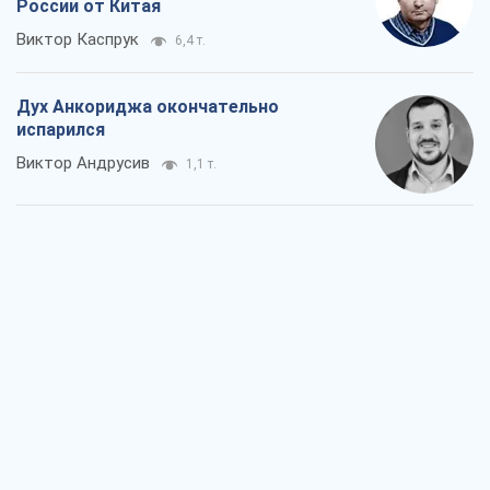
Война и медиа: политика перешла в
соцсети, а СМИ играют по правилам
YouTube
Павел Казарин
756
В плену собственных мифов: как
Константиновка стала главной