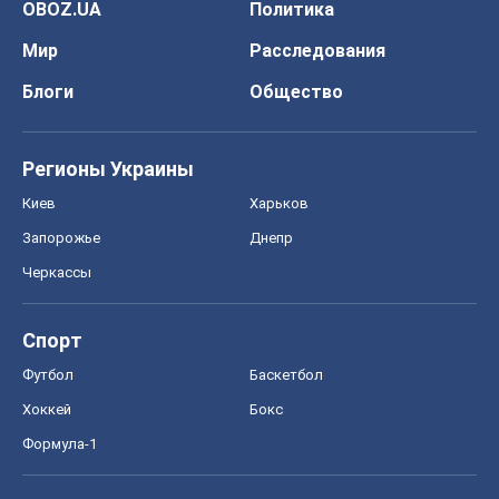
Запорожье
Днепр
Черкассы
Спорт
Футбол
Баскетбол
Хоккей
Бокс
Формула-1
Моя школа
ГДЗ
Учебники
Онлайн уроки
ДПА
ЗНО
НМТ
СНГ решебники
Авто