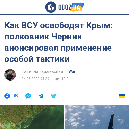
Как ВСУ освободят Крым:
полковник Черник
анонсировал применение
особой тактики
Татьяна Гайжевская
War
24.06.2023 05:20
12,8 т.
159