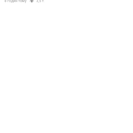
8 годин тому
3,5 т.