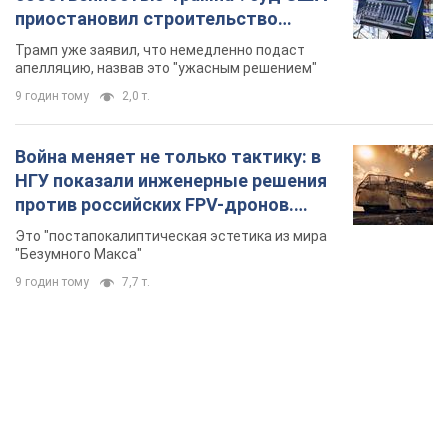
приостановил строительство
бального зала стоимостью 400 млн
Трамп уже заявил, что немедленно подаст
долларов
апелляцию, назвав это "ужасным решением"
9 годин тому
2,0 т.
Война меняет не только тактику: в
НГУ показали инженерные решения
против российских FPV-дронов.
Фото
Это "постапокалиптическая эстетика из мира
"Безумного Макса"
9 годин тому
7,7 т.