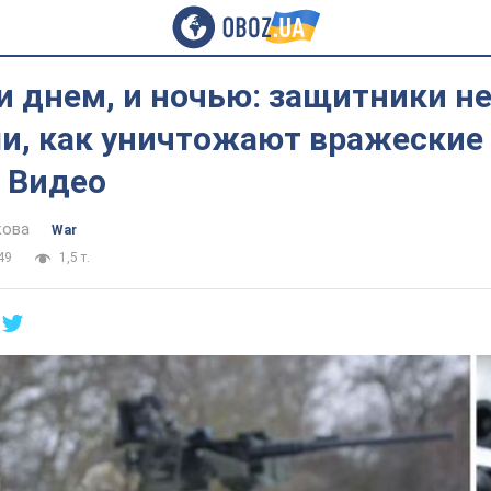
и днем, и ночью: защитники н
ли, как уничтожают вражеские
 Видео
кова
War
49
1,5 т.