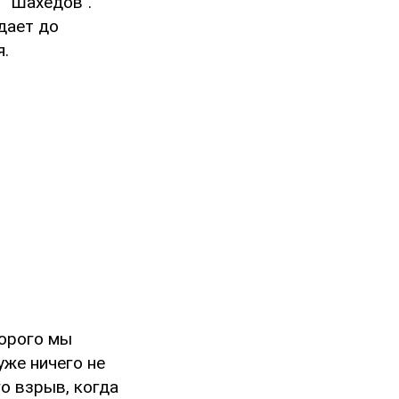
 "Шахедов".
адает до
я.
торого мы
уже ничего не
го взрыв, когда