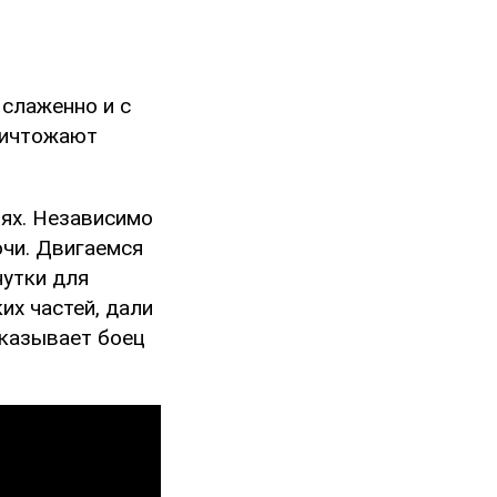
 слаженно и с
ничтожают
лях. Независимо
очи. Двигаемся
нутки для
их частей, дали
сказывает боец