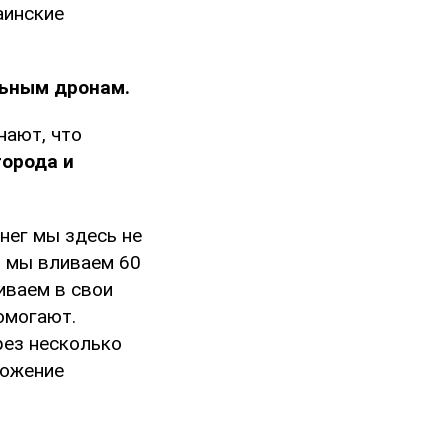
аинские
льным дронам.
нают, что
города и
нег мы здесь не
, мы вливаем 60
иваем в свои
омогают.
рез несколько
тожение