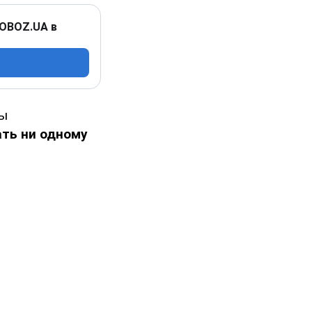
 OBOZ.UA в
ны
ать ни одному