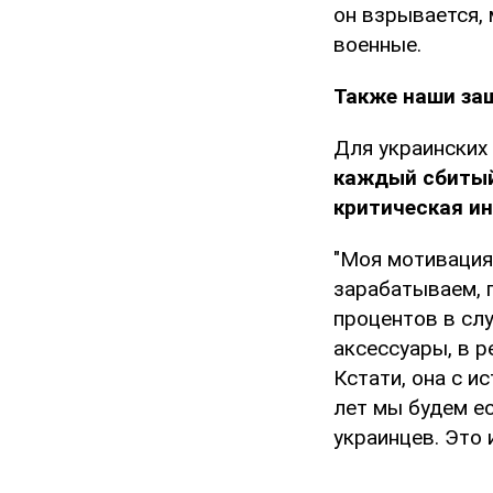
он взрывается,
военные.
Также наши за
Для украинских 
каждый сбитый
критическая и
"Моя мотивация 
зарабатываем, п
процентов в сл
аксессуары, в 
Кстати, она с и
лет мы будем ес
украинцев. Это 