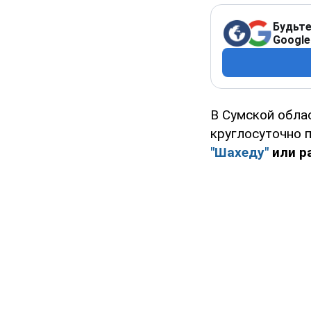
Будьте
Google
В Сумской обла
круглосуточно 
"Шахеду"
или р