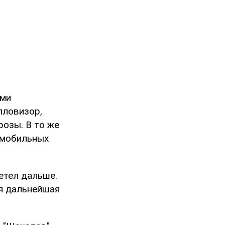
ими
пловизор,
розы. В то же
 мобильных
летел дальше.
ая дальнейшая