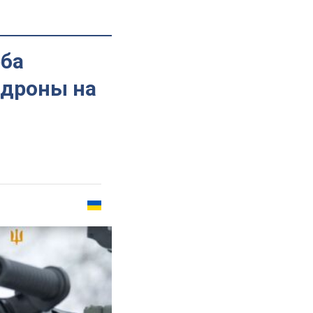
еба
 дроны на