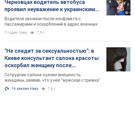
Черновцах водитель автобуса
проявил неуважение к украинским
военным и поплатился за это.
Водителя уволили после конфликта с
Видео
пассажирами и оскорблений в адрес военных
7 годин тому
7,9 т.
"Не следит за сексуальностью": в
Киеве консультант салона красоты
оскорбил женщину после
химиотерапии, разгорелся скандал.
Сотрудник салона оценил внешность
Фото
женщины, заявив, что у нее "мужская стрижка"
16 хвилин тому
7,6 т.