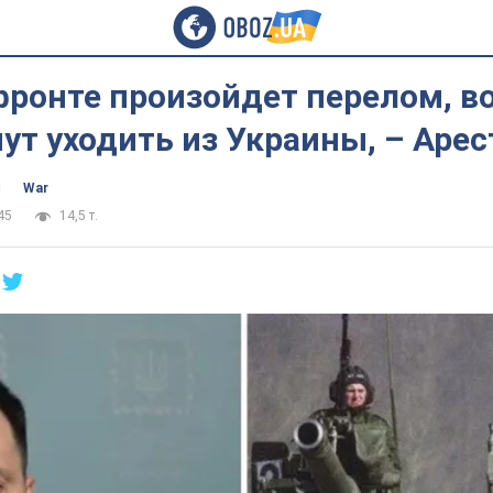
фронте произойдет перелом, в
ут уходить из Украины, – Аре
ч
War
45
14,5 т.