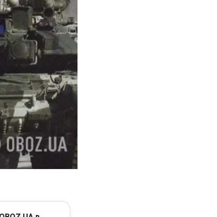
 OBOZ.UA в