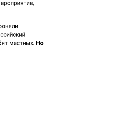
мероприятие,
роняли
оссийский
бят местных.
Но