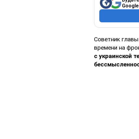
Google
Советник главы
времени на фро
с украинской т
бессмысленност