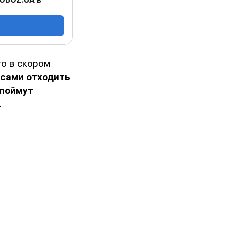
то в скором
 сами отходить
поймут
.