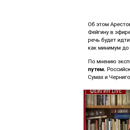
Об этом Аресто
Фейгину в эфире
речь будет идт
как минимум до
По мнению эксп
путем.
Российск
Сумах и Черниго