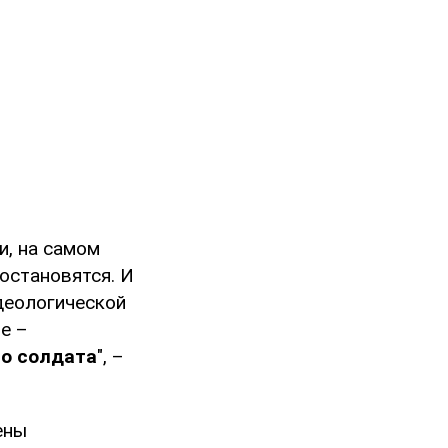
и, на самом
 остановятся. И
идеологической
е –
го солдата
", –
ены