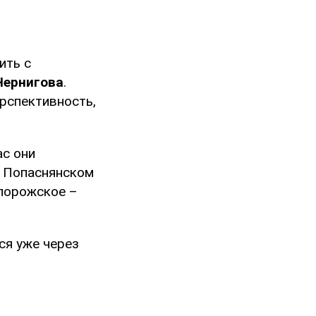
ить с
Чернигова
.
ерспективность,
ас они
и Попаснянском
апорожское –
ся уже через