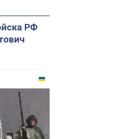
ойска РФ
стович