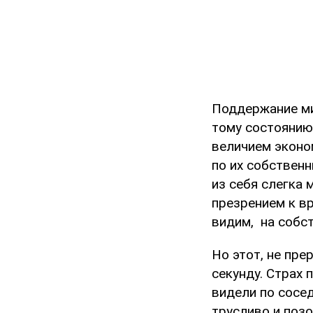
Поддержание миф
тому состоянию
величием эконо
по их собственн
из себя слегка
презрением к вр
видим, на собс
Но этот, не пре
секунду. Страх 
видели по сосед
трусливо и поз