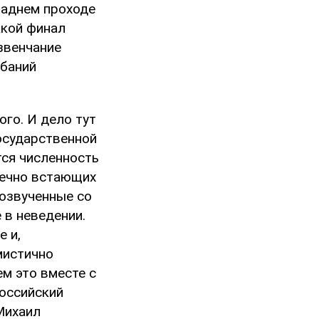
 заднем проходе
акой финал
звенчание
ебаний
го. И дело тут
государственной
тся численность
вечно встающих
 озвученные со
 в неведении.
 и,
мистично
ем это вместе с
российский
Михаил