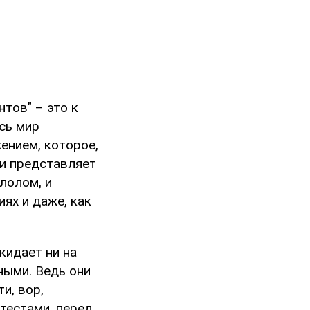
тов" – это к
сь мир
ением, которое,
 и представляет
лолом, и
ях и даже, как
кидает ни на
ными. Ведь они
и, вор,
тестами, перед