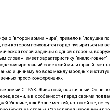
а о "второй армии мира", привело к "ловушке пон
, при котором приходится гордо пузыриться на ве
мической голой задницы с одной стороны, вооруж
ым словам, имеет характеристику "анало-говнет",
 модернизированный советский милитарный метал
анью и цинизму во всех международных институци
твенных пресс-конференциях.
рываемый СТРАХ. Животный, постоянный. Он не по
перед всеми, а в особенности перед своими подда
ней Украине, как более мелкий, но такой же, по сут
орно бежит из страны. Страх перед народными про