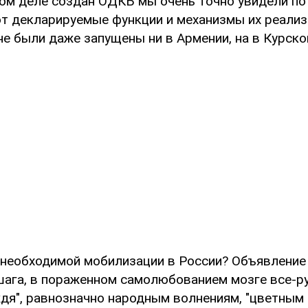
мом деле создан ОДКБ мы очень точно увидели по
от декларируемые функции и механизмы их реализ
е были даже запущены ни в Армении, на в Курско
к необходимой мобилизации в России? Объявление
шага, в пораженном самолюбованием мозге все-р
ждя", равнозначно народным волнениям, "цветным