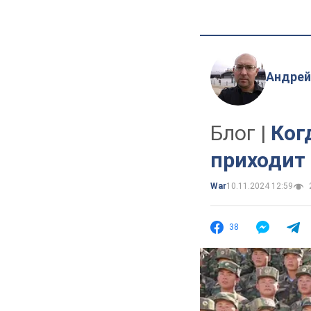
Андрей
Блог |
Ког
приходит 
War
10.11.2024 12:59
38