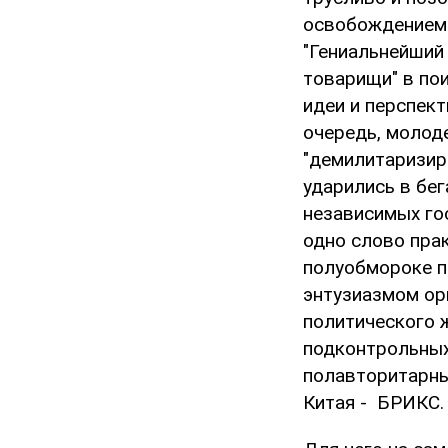
освобождением 
"Гениальнейший 
товарищи" в по
идеи и перспек
очередь, молод
"демилитаризир
ударились в бег
независимых гос
одно слово прак
полуобмороке п
энтузиазмом ор
политического 
подконтрольных
полавторитарны
Китая - БРИКС.