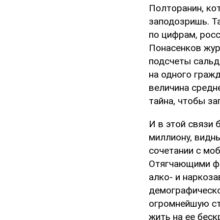
Полторанин, кот
заподозришь. Т
по цифрам, рос
Понасенков жур
подсчеты сальд
на одного граж
величина средне
тайна, чтобы за
И в этой связи 
миллиону, видны
сочетании с моб
Отягчающими фа
алко- и наркоз
демографическог
огромнейшую стр
жить на ее беск