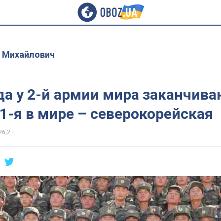
 Михайлович
да у 2-й армии мира заканчива
1-я в мире – северокорейская
26,2 т.