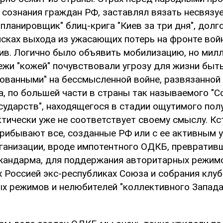
сознания граждан РФ, заставлял вязать несвязу
планировщик" блиц-крига "Киев за три дня", долг
исках выхода из ужасающих потерь на фронте вой
тив. Логично было объявить мобилизацию, но мил
ежи "кожей" почувствовали угрозу для жизни быт
ованными" на бессмысленной войне, развязанной и
а, по большей части в страны так называемого "
ударств", находящегося в стадии ощутимого полу
тически уже не соответствует своему смыслу. Кс
рибывают все, созданные РФ или с ее активным 
ганизации, вроде импотентного ОДКБ, превратив
жандарма, для поддержания авторитарных режим
 Россией экс-республиках Союза и собрания клуб
х режимов и нелюбителей "коллективного Запада"