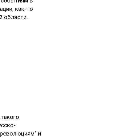
 событиям в
ации, как-то
й области.
 такого
усско-
 революциям" и