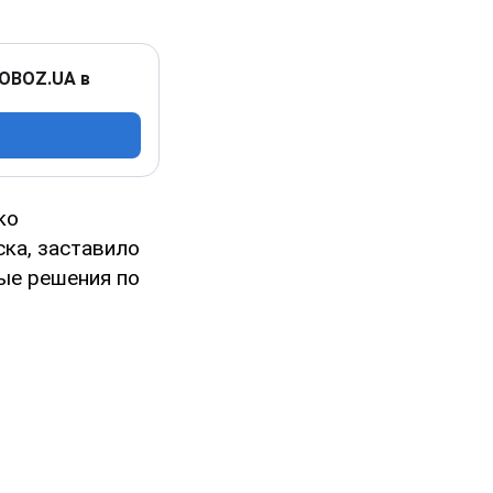
 OBOZ.UA в
ко
ска, заставило
ые решения по