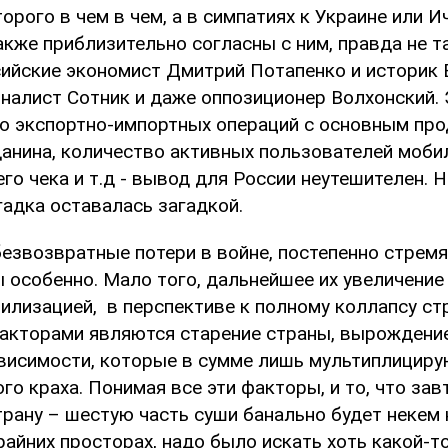
орого в чем в чем, а в симпатиях к Украине или И
акже приблизительно согласны с ним, правда не т
сийские экономист Дмитрий Потапенко и историк 
налист Сотник и даже оппозиционер Волхонский.
о экспортно-импортных операций с основным про
данина, количество активных пользователей моби
го чека и т.д - вывод для России неутешителен. Но
гадка оставалась загадкой.
безвозвратные потери в войне, постепенно стрем
 особенно. Мало того, дальнейшее их увеличение
илизацией, в перспективе к полному коллапсу ст
кторами являются старение страны, вырождени
ависимости, которые в сумме лишь мультиплициру
о краха. Понимая все эти факторы, и то, что зав
ану – шестую часть суши банально будет некем н
райних просторах, надо было искать хоть какой-т