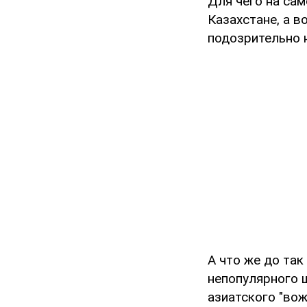
Для чего на са
Казахстане, а в
подозрительно н
А что же до та
непопулярного 
азиатского "во