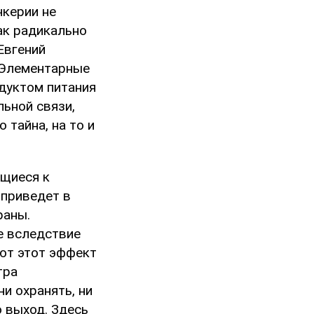
чкерии не
ак радикально
Евгений
 Элементарные
дуктом питания
льной связи,
 тайна, на то и
ящиеся к
 приведет в
раны.
е вследствие
ют этот эффект
тра
и охранять, ни
о выход. Здесь