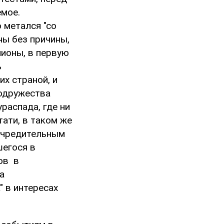
емое.
о метался "со
ны без причины,
лионы, в первую
ь
х страной, и
Содружества
распада, где ни
тати, в таком же
учредительным
шегося в
ов в
а
 в интересах