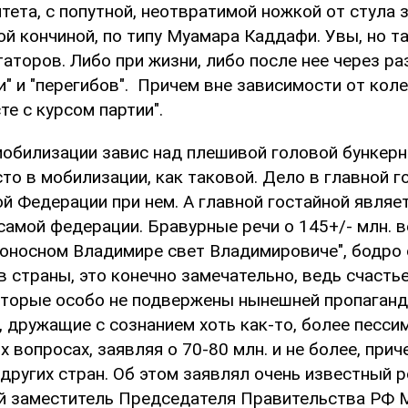
тета, с попутной, неотвратимой ножкой от стула
й кончиной, по типу Муамара Каддафи. Увы, но т
аторов. Либо при жизни, либо после нее через ра
и" и "перегибов". Причем вне зависимости от кол
те с курсом партии".
обилизации завис над плешивой головой бункерно
сто в мобилизации, как таковой. Дело в главной 
й Федерации при нем. А главной гостайной являе
 самой федерации. Бравурные речи о 145+/- млн. 
огоносном Владимире свет Владимировиче", бодро
 страны, это конечно замечательно, ведь счастье
оторые особо не подвержены нынешней пропаганде
, дружащие с сознанием хоть как-то, более песси
х вопросах, заявляя о 70-80 млн. и не более, прич
других стран. Об этом заявлял очень известный 
й заместитель Председателя Правительства РФ 