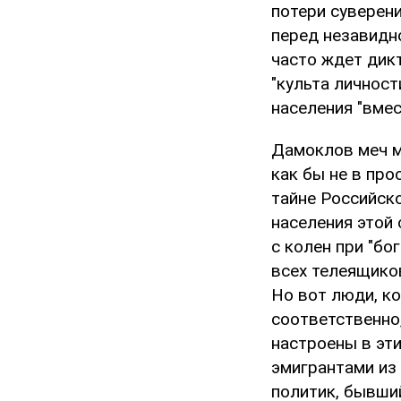
потери суверени
перед незавидно
часто ждет дикт
"культа личност
населения "вмес
Дамоклов меч м
как бы не в про
тайне Российско
населения этой
с колен при "б
всех телеящиков
Но вот люди, к
соответственно
настроены в эти
эмигрантами из 
политик, бывши