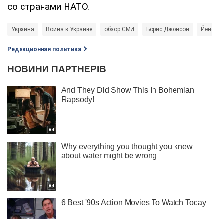
со странами НАТО.
Украина
Война в Украине
обзор СМИ
Борис Джонсон
Йенс 
Редакционная политика