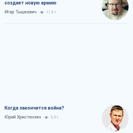
Когда закончится война?
Юрий Христензен
5,9 т.
Украина вступила в состояние
экономического кризиса. Есть ли свет
в конце туннеля?
Вадим Денисенко
5,1 т.
Чей будет Крым, тот и победит (NSJ), а
украинских футбольных чиновников
могут назвать убийцами
Александр Кирш
5,2 т.