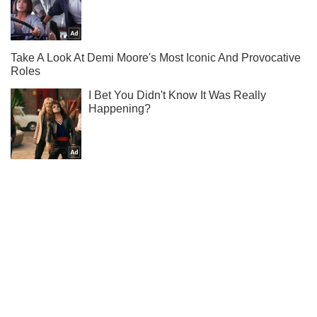
Ты еще не подписан на наш Telegram? Быстро жми!
Подписаться
Подписаться
Когда закончится война...
Важное