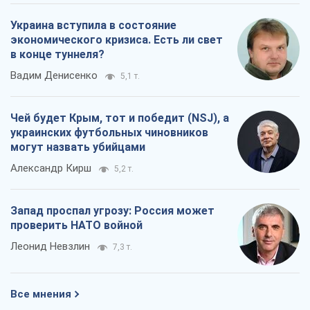
Запад проспал угрозу: Россия может
проверить НАТО войной
Леонид Невзлин
7,3 т.
Все мнения
О компании
Команда
Правовая информация
Политика
конфиденциальности
Реклама на сайте
Документы
Редакционная политика
Журналисты OBOZ.UA на месте