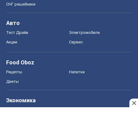
Диеты
Экономика
Рынки и компании
Mакроэкономика
MedOboz
Новости медицины
MAMACLUB
Шоу
Афиша
Сплетни
Красота
Мода
Женский Журнал