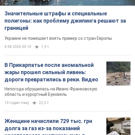
дороги превратились в реки. Видео
Непогода обрушилась на Ивано-Франковскую
область и курортный Буковель
10 годин тому
22,3 т.
Женщине начислили 729 тыс. грн
долга за газ из-за показаний
неисправного счетчика: судья
вынес неожиданное решение
Нужно ли платить долг из-за доначисления
5 годин тому
30,6 т.