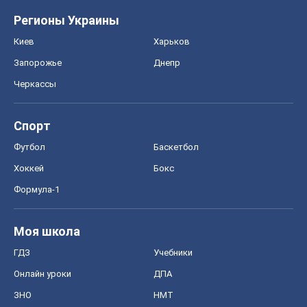
Формула-1
Моя школа
ГДЗ
Учебники
Онлайн уроки
ДПА
ЗНО
НМТ
СНГ решебники
Авто
Тест Драйв
Электромобили
Акции
Сервис
Food Oboz
Рецепты
Напитки