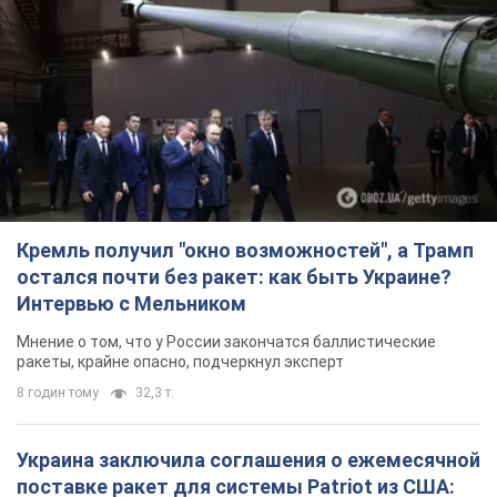
Интервью с Мельником
Мнение о том, что у России закончатся баллистические
ракеты, крайне опасно, подчеркнул эксперт
8 годин тому
32,3 т.
Украина заключила соглашения о ежемесячной
поставке ракет для системы Patriot из США:
Зеленский раскрыл подробности
Киев также ведет активные переговоры с европейскими
партнерами
5 годин тому
35,5 т.
Заботилась об учениках и поддерживала
учителей: в результате удара РФ по Киевской
области погибли директор киевского лицея, её
муж и внук
Вечная память жертвам российского террора
6 годин тому
17,4 т.