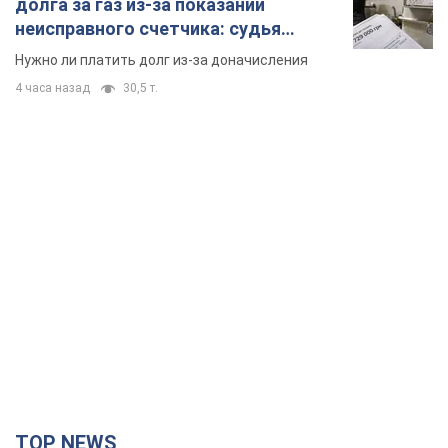
долга за газ из-за показаний
неисправного счетчика: судья
вынес неожиданное решение
Нужно ли платить долг из-за доначисления
4 часа назад
30,5 т.
TOP NEWS