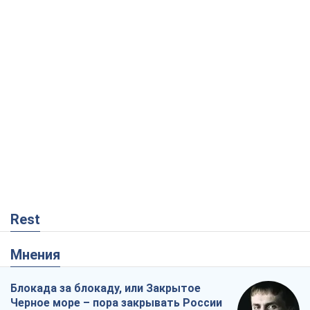
Rest
Мнения
Блокада за блокаду, или Закрытое
Черное море – пора закрывать России
Балтику
Игорь Луценко
1,5 т.
Скрытая мобилизация и провокации
против Польши и стран Балтии: что
стоит за новыми планами Кремля
Вадим Денисенко
2,5 т.