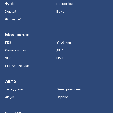
Онлайн уроки
ДПА
ЗНО
НМТ
СНГ решебники
Авто
Тест Драйв
Электромобили
Акции
Сервис
Food Oboz
Рецепты
Напитки
Диеты
Экономика
Рынки и компании
Mакроэкономика