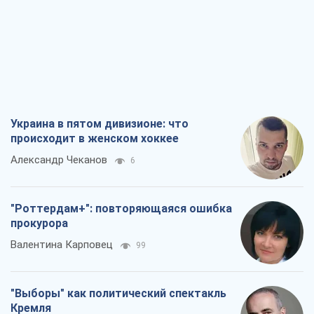
Александр Чеканов
6
"Роттердам+": повторяющаяся ошибка
прокурора
Валентина Карповец
99
"Выборы" как политический спектакль
Кремля
Гарри Каспаров
1,0 т.
РФ, говорит турецкий МИД, нанесет по
Украине ядерный удар (а Киев мэр
уничтожает и без этого)
Александр Кирш
4,1 т.