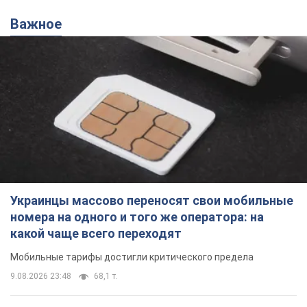
Украинцы массово переносят свои мобильные
номера на одного и того же оператора: на
какой чаще всего переходят
Мобильные тарифы достигли критического предела
9.08.2026 23:48
68,1 т.
Украинцев планируют отселять из
квартир: "слуга народа" рассказала,
кто будет принимать решение о
сносе домов
Зачем жилища украинцев хотят сносить
9.08.2026 23:18
60,7 т.
Украинцы массово покупают