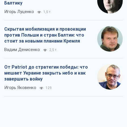
От Patriot до стратегии победы: что
мешает Украине закрыть небо и как
завершить войну
Игорь Яковенко
129
Украина в пятом дивизионе: что
происходит в женском хоккее