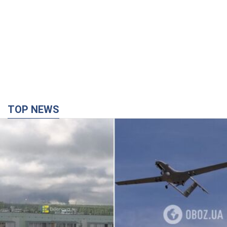
TOP NEWS
Дроны нанесли удар по НПЗ в Нижнекамске,
произошел пожар: Генштаб раскрыл
подробности атаки. Фото и видео
Местные жители активно публиковали фото и видео
7 минут назад
5,4 т.
Разрушены дома: в Харьковской области в