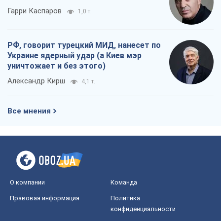
Все мнения
О компании
Команда
Правовая информация
Политика
конфиденциальности
Реклама на сайте
Документы
Редакционная политика
Журналисты OBOZ.UA на месте
событий
OBOZ.UA
Политика
Мир
Расследования