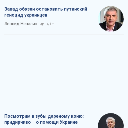
Посмотрим в зубы дареному коню:
придирчиво – о помощи Украине
Александр Кирш
6,4 т.
Между ужасной войной и еще худшим
миром на условиях агрессора, или
Безысходность – тоже оружие России
Алексей Копытько
5,8 т.
Лестница эскалации войны: к чему нам
нужно готовиться