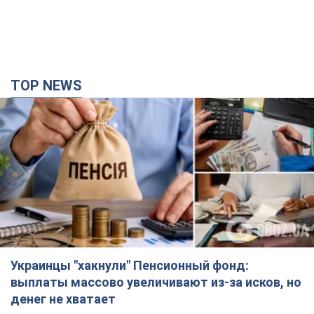
Украинцы "хакнули" Пенсионный фонд:
выплаты массово увеличивают из-за исков, но
денег не хватает
Как пересчитывают пенсии
час назад
34,1 т.
Под атакой был НПЗ: в российском Ярославле
прогремела серия взрывов. Фото и видео
В промзоне фиксирует несколько очагов пожара
2 часа назад
2,2 т.
ВСУ отминусовали ещё 1330 оккупантов и