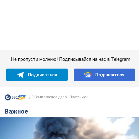
"Комплексное дело": Плетенчук...
Важное
"У меня для россиян плохие новости": Селезнев
предположил, чем закончится "война складов"
Москва может превратиться в "остров" и погрузиться в
темноту, спрогнозировал военный эксперт