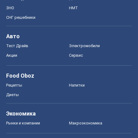
Рецепты
Напитки
Диеты
Экономика
Рынки и компании
Mакроэкономика
MedOboz
Новости медицины
MAMACLUB
Шоу
Афиша
Сплетни
Красота
Мода
Женский Журнал