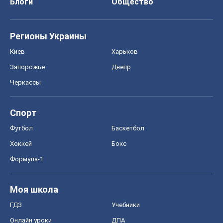
Хоккей
Бокс
Формула-1
Моя школа
ГДЗ
Учебники
Онлайн уроки
ДПА
ЗНО
НМТ
СНГ решебники
Авто
Тест Драйв
Электромобили
Акции
Сервис
Food Oboz