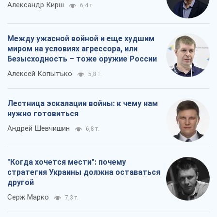
Андрей Шевчишин
6,8 т.
"Когда хочется мести": почему
стратегия Украины должна оставаться
другой
Серж Марко
7,3 т.
Все мнения
О компании
Команда
Правовая информация
Политика
конфиденциальности
Реклама на сайте
Документы