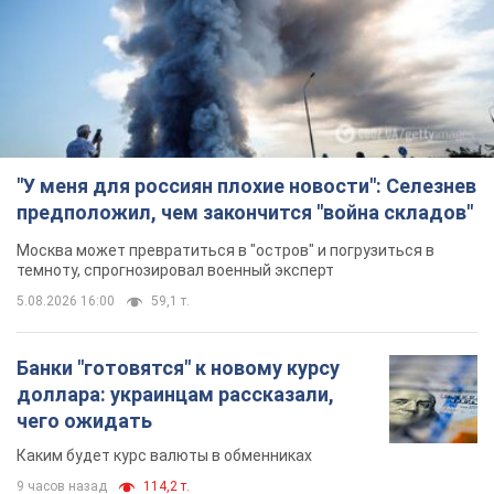
5.08.2026 16:00
59,1 т.
Банки "готовятся" к новому курсу
доллара: украинцам рассказали,
чего ожидать
Каким будет курс валюты в обменниках
9 часов назад
114,2 т.
"Джипинг разрушает экосистемы,
которые формировались сотни
лет": в Greenpeace забили тревогу
В высокогорье расположены альпийские и
субальпийские луга – редкие природные
комплексы, которые формировались на протяжении сотен
лет
9 часов назад
1,1 т.