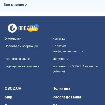
Редакционная политика
Журналисты OBOZ.UA на месте
событий
OBOZ.UA
Политика
Мир
Расследования
Блоги
Общество
Регионы Украины
Киев
Харьков
Запорожье
Днепр
Черкассы
Спорт
Футбол
Баскетбол