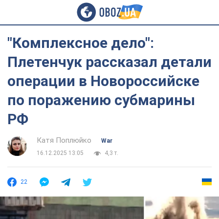
"Комплексное дело":
Плетенчук рассказал детали
операции в Новороссийске
по поражению субмарины
РФ
Катя Поплюйко
War
16.12.2025 13:05
4,3 т.
22