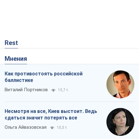
Виталий Портников
15,7 т.
Несмотря на все, Киев выстоит. Ведь
сдаться значит потерять все
Ольга Айвазовская
10,5 т.
Запад обязан остановить путинский
геноцид украинцев
Леонид Невзлин
4,1 т.