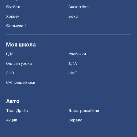
Онлайн уроки
ДПА
ЗНО
НМТ
СНГ решебники
Авто
Тест Драйв
Электромобили
Акции
Сервис
Food Oboz
Рецепты
Напитки
Диеты
Экономика
Рынки и компании
Mакроэкономика