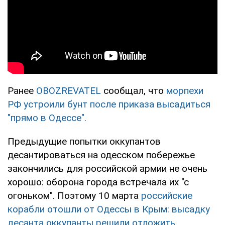
Ранее
OBOZREVATEL
сообщал, что
морпехи
РФ устроили бунт после приказа высадиться
"прямо в Одессе".
Предыдущие попытки оккупантов
десантироваться на одесском побережье
закончились для российской армии не очень
хорошо: оборона города встречала их "с
огоньком". Поэтому 10 марта
российские
корабли отошли от Одессы в Крым: высадку
десанта оккупанты решили отложить.