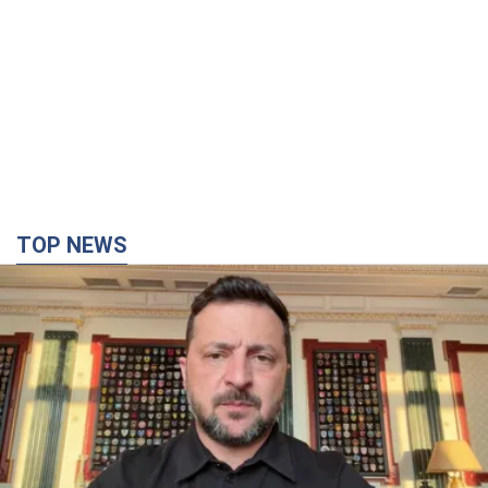
TOP NEWS
"Защита нашей жизни": Зеленский об
антибаллистической системе FREYJA,
санкциях против России и поддержке аграриев.
Видео
Европейские партнеры присоединяются к совместному
проекту
12 часов назад
88,7 т.