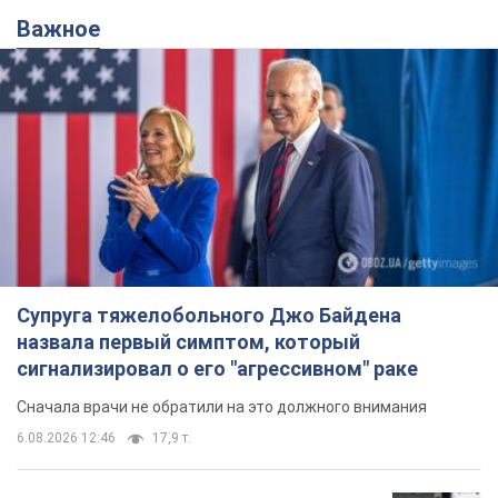
Супруга тяжелобольного Джо Байдена
назвала первый симптом, который
сигнализировал о его "агрессивном" раке
Сначала врачи не обратили на это должного внимания
6.08.2026 12:46
17,9 т.
Отпуск Леси Никитюк в Карпатах
обернулся скандалом: почему
ведущую несправедливо захейтили
Знаменитость вышла на прямую
коммуникацию в сети и расставила все точки
над "i"
6.08.2026 17:32
14,6 т.