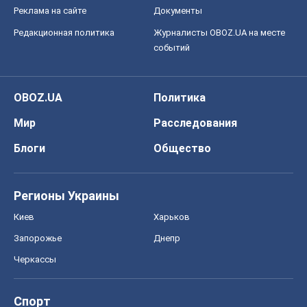
Блоги
Общество
Регионы Украины
Киев
Харьков
Запорожье
Днепр
Черкассы
Спорт
Футбол
Баскетбол
Хоккей
Бокс
Формула-1
Моя школа
ГДЗ
Учебники