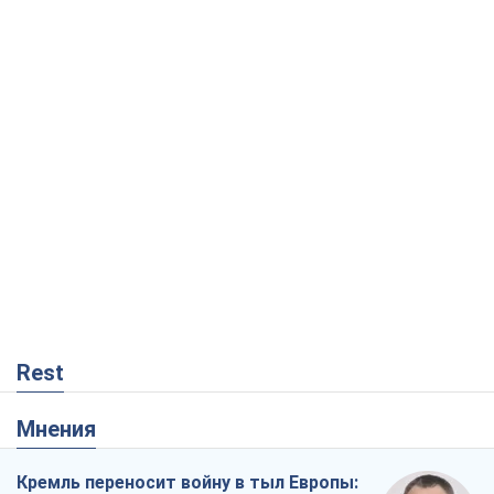
Rest
Мнения
Кремль переносит войну в тыл Европы:
под угрозой критическая логистика
Виктор Ягун
11,1 т.
На чьей стороне истории выступает
Дональд Трамп?
Виктор Каспрук
9,4 т.