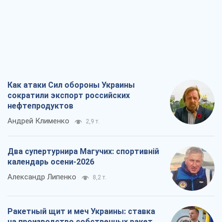
нефтепродуктов
Андрей Клименко
2,9 т.
Два супертурнира Магучих: спортивній
календарь осени-2026
Александр Липенко
8,2 т.
Ракетный щит и меч Украины: ставка
на производство собственных ракет
Кирилл Татаринов
3,5 т.
Посмертная "презумпция виновности":
кто разрешил ТЦК судить погибших
защитников
Марина Ставнійчук
8,0 т.